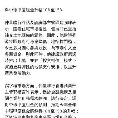
料中環甲廈租金升幅10%至15%
仲量聯行評估及諮詢部主管區建強昨表
示，隨着住宅市場復甦，發展商已重拾
補充土地儲備的意慾。因此，他建議香
港特區政府可考慮降低土地招標門檻，
令更多財團可參與競投，為市場引入更
多新資金。與此同時，他建議政府應適
時推出土地，並在「按實補價」模式下
實施更具彈性的地價支付安排，以提升
產業發展動力。
寫字樓市場方面，仲量聯行香港商業部
主管郭禮言昨表示，鑑於金融機構及相
關企業的租務需求轉強，該行決定上調
對中環甲廈租金的預測，預期今年全年
中環甲廈租金將錄得10%至15%的升幅；
至於港島東和九龍東分區市場租金將下