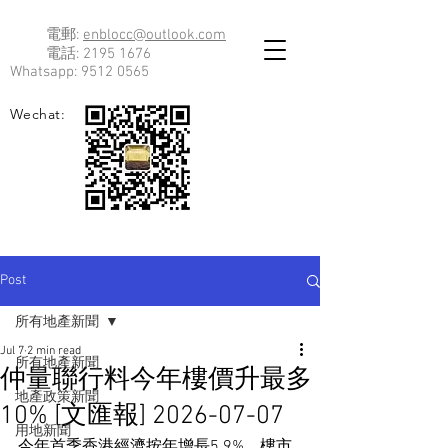
電郵:
enblocc@outlook.com
電話:
2195 1676
Whatsapp:
9512 0565
Wechat:
Post
所有地產新聞
Jul 7
2 min read
所有地產新聞
仲量聯行料今年樓價升最多
地產政策新聞
10% [文匯報] 2026-07-07
用地新聞
今年首季香港經濟按年增長5.9%，樓市