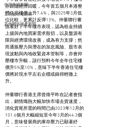
住宅市場新聞
亦跟隨經濟回暖，今年首五個月本港整
體住宅樓價上升7.4%，與2025年3月低
工商舖市場新聞
位比較，更累計反彈13%。仲量聯行審
其他關於地產新聞
慎看好下半年樓市表現，認為租金持續
上揚與內地買家需求殷切，以及盤源有
限與經濟環境改善，成為有力支撐；然
而通脹壓力與潛在的加息風險、股市表
現波動與內地收緊資本管制等，亦會抑
壓樓市升幅，該行預料今年全年住宅樓
價升5%至10%，意味下半年香港住宅樓
價將於現水平左右企穩或錄得輕微上
升。
仲量聯行香港主席曾煥平昨在記者會指
出，銷情熾熱大幅加快市場去貨速度，
消化貨尾所需的時間已由2023年12月的
101.6個月大幅縮短至今年3月的44.3個
月，意味發展商的庫存壓力已顯著紓