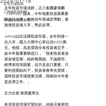
2024-01-16
住宅市場新聞
去年投資市場淡靜，正八集團廖偉麟
工商舖市場新聞
（Jeffrey）認為，今年地產投資最重要
睇息口走勢，他相信年尾減息帶動，會
其他關於地產新聞
激發投資者入市，勢必反彈。
Jeffrey以往活躍投資市場，去年則僅一
次入市，購入力寶中心單位涉8,000萬
元。他指，高息環境令各投資者忍手，
故今年最重要睇息口，「很多投資者放
資金做定期，始終無風險。不論股市、
經濟表現等因素，也不及息口重要。只
要利息開始向下，投資者會率先買貨，
屆時投資市場便會活躍，我相信今年會
是反彈之年。」
主力出貨 推商廈單位
有見投資市場可望向好，他表示會密切