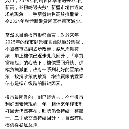
入市，2024年的銷售比率創過去3年的
新高，並扭轉過去數年新盤市場供過於
求的現象，一手新盤銷售高於推盤量，
令2024年整體新盤貨尾庫存顯著減少。
當然以目前樓市形勢而言，對於來年
2025年的樓市願景確實難以過於樂觀，
不過樓市基調逐步改善，減息周期持
續，加上樓價已逐步見底回升，「寧買
當頭起」的心態下，樓價重回升軌、供
樓負擔減低，政府一系列利好的置業政
策、按揭政策的放寬，增強買家的置業
信心是樓市復甦的關鍵因素。
樓市最困難的一刻已經過去，今年樓市
利好因素湧現的一年，相信來年樓市利
好因素仍然存在，旺勢仍會持續，整體
一、二手成交量持續回升下，自然有助
樓價從谷底反彈。