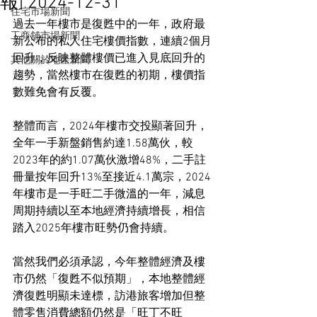
報] 2024-12-31
住宅市場新聞
過去一年樓市是復甦中的一年，政府最
工商舖市場新聞
新公布的私人住宅樓價指數，連續2個月
回升，反映整體樓價已進入見底回升的
其他關於地產新聞
趨勢，當然樓市在復甦的初期，樓價指
數難免會有反覆。
整體而言，2024年樓市交投顯著回升，
全年一手新盤銷售約達1.58萬伙，較
2023年的約1.07萬伙激增48%，二手註
冊量按年回升13%至接近4.1萬宗，2024
年樓市是一手旺二手微溫的一年，減息
周期持續以至本地經濟持續增長，相信
踏入2025年樓市旺勢仍會持續。
當然我們必須承認，今年整體經濟及樓
市仍然「復甦不似預期」，本地整體經
濟復甦明顯未達標，訪港旅客增加但整
體零售消費總額仍然是「旺丁不旺