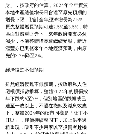
財」，按政府的估算，2024年全年實質
本地生產總值增長只會達至原先預期的
增長下限，預計全年經濟增長為2.5%，
原先整體增長預期可達2.5%至3.5%，特
區面對嚴重財赤下，來年政府開支必然
減少，本港整體增長或繼續受壓，新近
滙豐亦已調低來年本地經濟預測，由原
先的2.7%降至2%。
經濟復甦不似預期
雖然經濟復甦不似預期，按政府私人住
宅樓價指數推算，整體2024年的樓價按
年下跌約6至7%，個別地區的跌幅或已
達至一成以上，不過在撤辣及減息效應
下，整體2024年的樓市同樣是「旺丁不
旺財」，樓價持續整固下，加上供平過
租重現，吸引不少用家以至投資者趁機