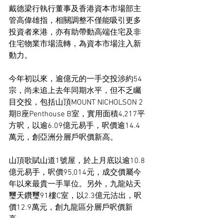
戴德梁行執行董事及香港資本市場部主
管高偉雄指，相關調整不僅能吸引更多
投資者來港，亦有助帶動高端住宅及非
住宅物業市場流轉，為資本市場注入新
動力。
今年初以來，逾億元的一手交投涉約54
宗，尚未追上去年同期水平，但不乏矚
目交投，包括山頂MOUNT NICHOLSON 2
期B座Penthouse B室，實用面積4,217平
方呎，以逾6.09億元易手，呎價逾14.4
萬元，創亞洲分層戶呎價新高。
山頂歌賦山道1號屋，於上月底以逾10.8
億元易手，呎價95,014元，成交價屬今
年以來最貴一手單位。另外，九龍站天
璽天鑽璽91樓C室，以2.3億元沽出，呎
價12.9萬元，創九龍區分層戶呎價新