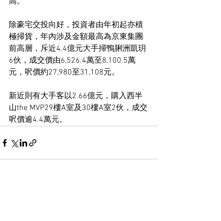
高。
除豪宅交投向好，投資者由年初起亦積
極掃貨，年內涉及金額最高為京東集團
前高層，斥近4.4億元大手掃鴨脷洲凱玥
6伙，成交價由6,526.4萬至8,100.5萬
元，呎價約27,980至31,108元。
新近則有大手客以2.66億元，購入西半
山the MVP29樓A室及30樓A室2伙，成交
呎價逾4.4萬元。
See All
Recent Posts