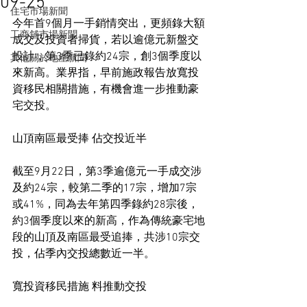
09-25
住宅市場新聞
今年首9個月一手銷情突出，更頻錄大額
工商舖市場新聞
成交及投資者掃貨，若以逾億元新盤交
投計，第3季已錄約24宗，創3個季度以
其他關於地產新聞
來新高。業界指，早前施政報告放寬投
資移民相關措施，有機會進一步推動豪
宅交投。
山頂南區最受捧 佔交投近半
截至9月22日，第3季逾億元一手成交涉
及約24宗，較第二季的17宗，增加7宗
或41%，同為去年第四季錄約28宗後，
約3個季度以來的新高，作為傳統豪宅地
段的山頂及南區最受追捧，共涉10宗交
投，佔季內交投總數近一半。
寬投資移民措施 料推動交投