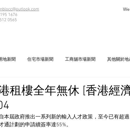
We
nblocc@outlook.com
195 1676
512 0565
用地新聞
住宅市場新聞
工商舖市場新聞
其他關於地
港租樓全年無休 [香港經濟
04
自本屆政府推出一系列新的輸入人才政策，至今已有超過
才通計劃的申請續簽率達55%。