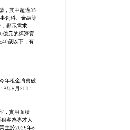
請，其中超過35
從事創科、金融等
倍，顯示需求
0億元的經濟貢
在40歲以下，有
今年租金將會破
年8月200.1
M室，實用面積
。新租客為專才人
主於2025年6