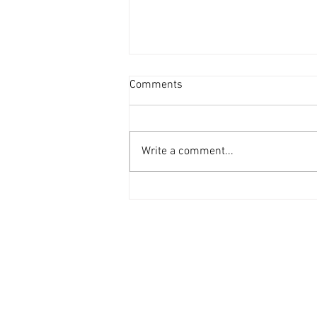
北都專屬法例立會下月逐條審
Comments
議 [香港經濟日報] 2026-07-30
北都專屬法例立法全速進行，立法
會《北都發展條例草案》委員會昨
Write a comment...
日（29日）會議基本已就主體條
文政策性事宜完成討論，預計下月
21日起開始逐條審議階段。有議
員提出授權行政長官提供稅務優惠
以協助招商引資。 據草案委員會
主席梁美芬透露，會議一共有42
輪討論，議員基本上將整條條例關
心的各項問題，包括政府提供的5
條附屬法例的預覽文件提出意見，
基本已就主體條文政策性事宜完成