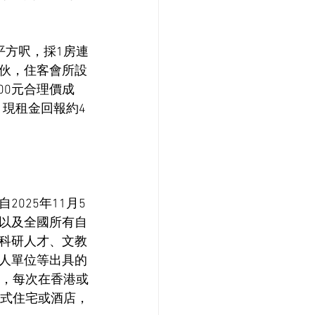
64平方呎，採1房連
伙，住客會所設
00元合理價成
，現租金回報約4
025年11月5
以及全國所有自
科研人才、文教
人單位等出具的
注，每次在香港或
務式住宅或酒店，