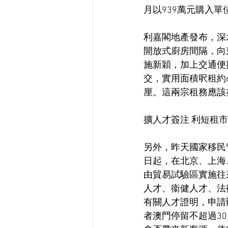
月以939萬元購入單
利嘉閣地產發布，深水埗B
開放式廚房間隔，向
施新穎，加上交通便捷
交，實用面積呎租約6
厘。這兩宗租務應該
擴人才簽注 利短租
另外，昨天國家移民
日起，在北京、上海
由貿易試驗區實施往
人才、衞健人才、法
有關人才證明，申請
者澳門停留不超過3