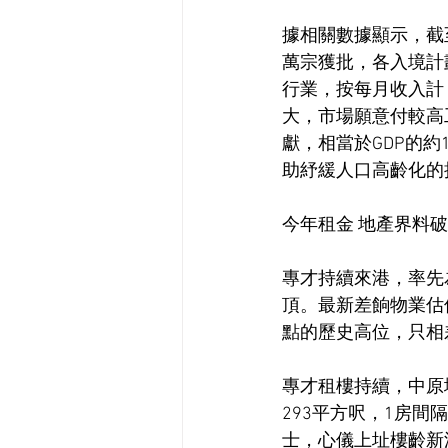
據相關數據顯示，截至
萬宗獲批，各入境計
行業，按每月收入計
大，市場願意付較高
獻，相當於GDP的約
助紓緩人口高齡化的
今年租金 地產界料
專才持續來港，率先
頂。最新差餉物業估價署
點的歷史高位，只相差
專才租樓持續，中原地
293平方呎，1房間
士，心儀上址樓齡新