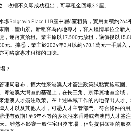
位，收樓不久即成功租出，可享租金回報3.2厘。
elgravia Place I 1B座中層6室租賃，實用面積約2
東南，望山景。新租客為內地專才，客人鍾情單位全新入
，遂落實洽租。業主原以17,500元放租，議價後以15,8
0元。據悉，業主於2024年3月以約470.1萬元一手購入
亦可略窺專才租樓的口味。
市場？
管理局發布，擴大往來港澳人才簽注政策試點實施範圍。自2
、粵港澳大灣區的基礎上，在長三角、京津冀地區全域，
來港澳人才簽注政策。在上述區域工作的內地傑出人才、
律人才以及其他人才，可憑人才主管部門、符合條件的用
辦理有效期1至5年不等的多次往來香港或者澳門人才簽
0天。雖然不影響一般住宅租務市場，但對提供短租的服