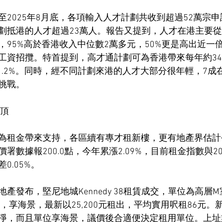
2025年8月底，各項輸入人才計劃共收到超過52萬宗申
劃抵港的人才超過23萬人。報告又提到，人才在港主要
，95%高於香港收入中位數2萬多元，50%更是高出近一
工資招攬。特首提到，高才通計劃可為香港帶來每年約34
1.2%。同時，經不同計劃來港的人才大部分很年輕，7成
挑戰。
破頂
為租金帶來支持，各區續有專才租新樓，更有地產界估計
數據報200.0點，今年累漲2.09%，目前租金指數與2019
0.05%。
產發布，堅尼地城Kennedy 38租賃成交，單位為高層
隔，享海景，最新以25,200元租出，平均實用呎租86元
淨，而且單位享海景，議價後合適便決定租用單位。上址業