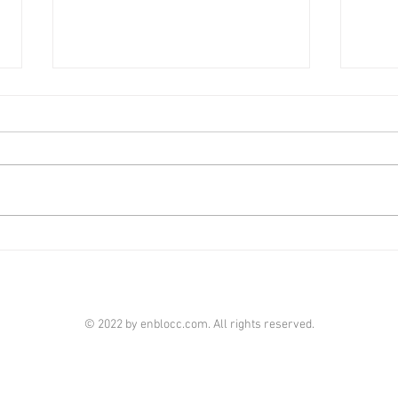
發展局推兩新措 加快舊區重建
投資
步伐 [香港經濟日報] 2026年7
經濟日
月28日
發展局向土地及建設諮詢委員會，
施政
簡介兩項鼓勵市區重建新措施，旨
提出
在應對本港樓宇加速老化問題。將
足人
會就額外地積比率先導計劃發出聯
港都
合作業備考，目標是在今年第三季
放寬
實施這兩項措施。 首先，額外地
住宅
積比率先導計劃，適用於7個指定
物業的
地區，樓齡達50年或以上、地盤
萬元
© 2022 by enblocc.com. All rights reserved.
不少於700平方米的住宅項目。發
投資
展商若承諾拆卸重建，可獲額外
門檻
20%免補地價樓面獎勵，可選擇原
1,
址使用或轉化為地價價值，用以抵
去年