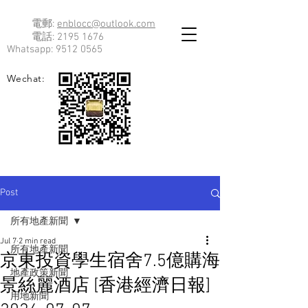
電郵:
enblocc@outlook.com
電話:
2195 1676
Whatsapp:
9512 0565
Wechat:
Post
所有地產新聞
Jul 7
2 min read
所有地產新聞
京東投資學生宿舍7.5億購海
地產政策新聞
景絲麗酒店 [香港經濟日報]
用地新聞