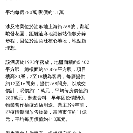
平均每房280萬 呎價約1.1萬
涉及物業位於油麻地上海街268號，鄰近
駿發花園，距離油麻地港鐵站僅數分鐘
步程，因位於油尖旺核心地段，地點頗
理想。
該酒店於1993年落成，地盤面積約5,402
平方呎，總樓面約67,826平方呎，項目
樓高20層，2至18樓為客房，每層提供
約12至16間房，提供268間房。以成交
價計，呎價約1.1萬元，平均每房價值約
280萬元，翻查資料，早年因疫情關係，
物業曾作檢疫酒店用途。業主於4年前，
即疫情期間放售物業，當時市值約11億
元，平均每房價值約410萬元。