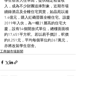
學生宿舍入住率高，提供穩定租金收
入，成為不少財團追捧對象，近期市場
續錄酒店及全幢住宅買賣，如晶苑以逾
1.4億元，購入紅磡晉匯全幢住宅。該廈
2019年入伙，為一幢21層高的住宅大
廈，設有54個開放式單位，總樓面面積
約17,451平方呎。若以易手價計，呎價
約8,251元，平均每個單位約267萬元，
亦將改裝學生宿舍。
工商舖市場新聞
See All
Recent Posts