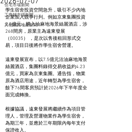
2026-07-07
住宅市場新聞
學生宿舍投資空間急升，吸引不少內地
工商舖市場新聞
企業加入競爭行列。例如京東集團投資
7.5億元，購入油麻地海景絲麗酒店，涉
其他關於地產新聞
268間房，原業主為遠東發展 
（00035） ，是次以售後租回形式交
易，項目日後將作學生宿舍營運。
遠東發展宣布，以7.5億元沽油麻地海景
絲麗酒店，集團料錄得交易收益約4.23
億元，買家為京東集團。通告指，物業
原為酒店用途，近年轉型為學生宿舍，
餘下76間客房預計於2026年下半年度全
面完成轉換。
根據協議，遠東發展將繼續作為項目管
理人，管理及營運物業作為學生宿舍，
為期三年，並應於三年期限內每年支付
保證收入。