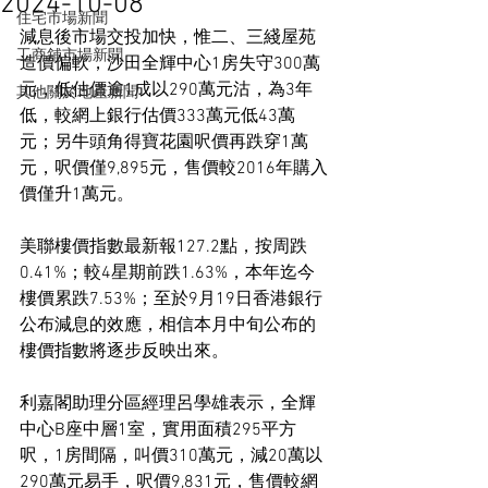
2024-10-08
住宅市場新聞
減息後市場交投加快，惟二、三綫屋苑
工商舖市場新聞
造價偏軟，沙田全輝中心1房失守300萬
元，低估價逾1成以290萬元沽，為3年
其他關於地產新聞
低，較網上銀行估價333萬元低43萬
元；另牛頭角得寶花園呎價再跌穿1萬
元，呎價僅9,895元，售價較2016年購入
價僅升1萬元。
美聯樓價指數最新報127.2點，按周跌
0.41%；較4星期前跌1.63%，本年迄今
樓價累跌7.53%；至於9月19日香港銀行
公布減息的效應，相信本月中旬公布的
樓價指數將逐步反映出來。
利嘉閣助理分區經理呂學雄表示，全輝
中心B座中層1室，實用面積295平方
呎，1房間隔，叫價310萬元，減20萬以
290萬元易手，呎價9,831元，售價較網