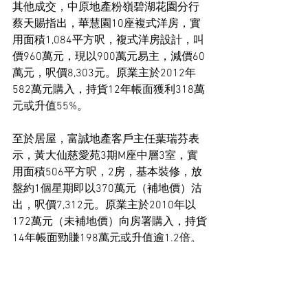
其他成交，中原地產粉嶺碧湖花園分行
蔡天賜指出，華慧園10座複式洋房，實
用面積1,084平方呎，複式洋房設計，叫
價960萬元，現以900萬元易主，減價60
萬元，呎價8,303元。原業主於2012年
582萬元購入，持貨12年帳面獲利318萬
元或升值55%。
至於居屋，富誠地產客戶主任葉瑞芬表
示，黃大仙慈愛苑3期M座中層3室，實
用面積506平方呎，2房，基本裝修，放
盤約1個星期即以370萬元（補地價）沽
出，呎價7,312元。原業主於2010年以
172萬元（未補地價）向房署購入，持貨
14年帳面勁賺198萬元或升值逾1.2倍。
住宅市場新聞