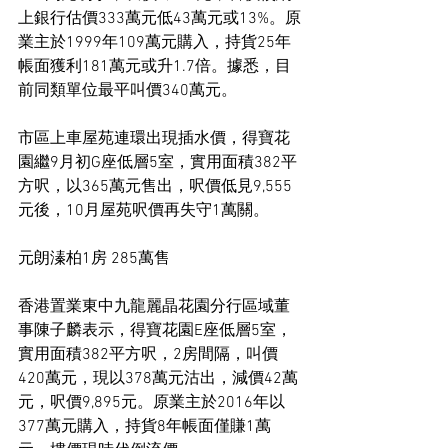
上銀行估價333萬元低43萬元或13%。原
業主於1999年109萬元購入，持貨25年
帳面獲利181萬元或升1.7倍。據悉，目
前同類單位最平叫價340萬元。
市區上車屋苑連環出現插水價，得寶花
園繼9月初G座低層5室，實用面積382平
方呎，以365萬元售出，呎價低見9,555
元後，10月屋苑呎價再失守1萬關。
元朗溱柏1房 285萬售
香港置業東中九龍麗晶花園分行區域董
事陳子麟表示，得寶花園E座低層5室，
實用面積382平方呎，2房間隔，叫價
420萬元，現以378萬元沽出，減價42萬
元，呎價9,895元。原業主於2016年以
377萬元購入，持貨8年帳面僅賺1萬