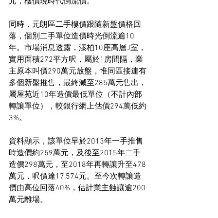
元，樓價現時代倒流價。
同時，元朗區二手樓價跟隨新盤價格回
落，個別二手單位造價時光倒流逾10
年。市場消息透露，溱柏10座高層J室，
實用面積272平方呎，屬於1房間隔，業
主原本叫價290萬元放盤，惟同區接連有
多個新盤推售，最終減至285萬元售出，
屬屋苑近10年造價最低單位（不計內部
轉讓單位），較銀行網上估價294萬低約
3%。
資料顯示，該單位早於2013年一手推售
時造價約259萬元，及後至2015年二手
造價298萬元，至2018年再轉讓升至478
萬元，呎價達17,574元。至今次轉讓造
價由高位回落40%，估計業主蝕讓逾200
萬元離場。