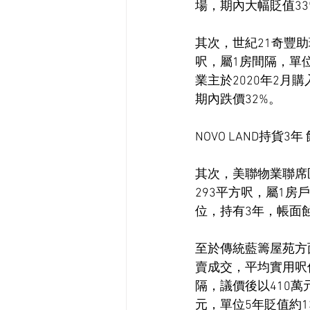
場，期內大幅貶值33
其次，世紀21奇豐
呎，屬1房間隔，單位
業主於2020年2月
期內跌價32%。
NOVO LAND持貨3年
其次，美聯物業聯席區
293平方呎，屬1房戶
位，持有3年，帳面蝕
至於傳統藍籌屋苑方
賣成交，平均實用呎價
隔，議價後以410萬
元，單位5年貶值約1