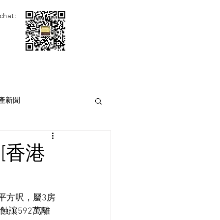
chat:
產新聞
[香港
平方呎，屬3房
蝕讓592萬離