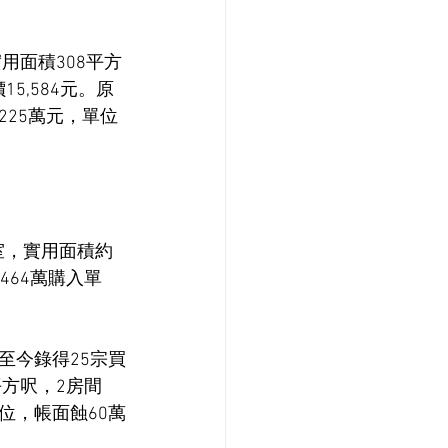
用面積308平方
5,584元。原
225萬元，單位
E室，實用面積約
464萬購入單
至今錄得25宗買
平方呎，2房間
單位，帳面蝕60萬