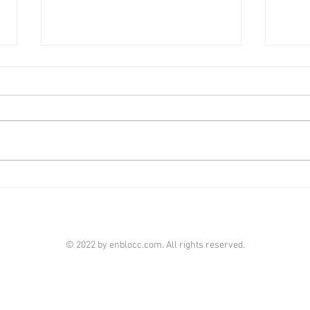
啟德澐璟4房大宅融合古今美
荃灣
學 [香港經濟日報] 2026-08-07
經濟日
由華潤置地（海外）及保利置業合
全‧
作的啟德澐璟，項目已經入伙，發
華懋
展商打造全新現樓海景4房示範單
成，
位，設計師以「Timeless Craft永
單位
恆工藝」為題，以傳統匠藝融合古
呎，
典與現代美學，締造別具一格的雋
住客
雅居停。 現樓示範單位設於澐璟
影室
第2座28樓A室，實用面積1,909平
苑基
© 2022 by enblocc.com. All rights reserved.
方呎，屬於4房雙套房間隔。單位
市、
附設私人獨立電梯大堂，倍添私隱
等，
度。玄關位置特選定制的馬賽克圖
連接
騰大理石鋪砌，甫進即見由著名意
處及