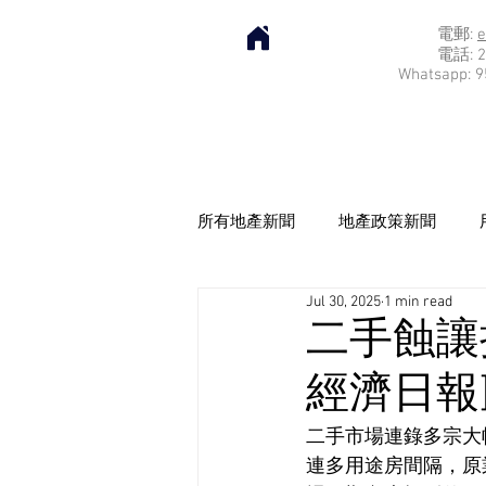
電郵:
e
電話: 2
Whatsapp: 9
所有地產新聞
地產政策新聞
Jul 30, 2025
1 min read
二手蝕讓持
經濟日報] 2
二手市場連錄多宗大
連多用途房間隔，原業主