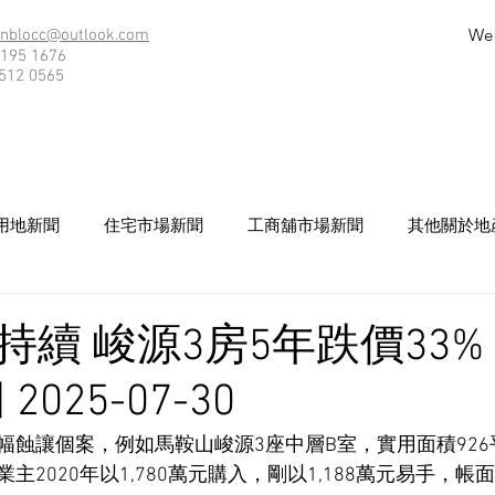
We
nblocc@outlook.com
195 1676
512 0565
用地新聞
住宅市場新聞
工商舖市場新聞
其他關於地
續 峻源3房5年跌價33% 
025-07-30
幅蝕讓個案，例如馬鞍山峻源3座中層B室，實用面積926
2020年以1,780萬元購入，剛以1,188萬元易手，帳面