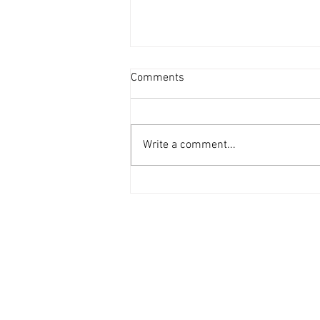
投資者提早收割 [香港經濟日
Comments
報] 2026-08-07
二手住宅市場由今年6月開始步入
整固期，交投急挫，業主持價強硬
Write a comment...
之下，樓價輕微回落，惟市場仍有
短炒成交，莫非投資者看淡後市、
現階段見仍有得賺就先行套現離
場？ 從各主要代理行按周進行成
交統計來看，利嘉閣50指標屋
苑，由今年1月至5月，期間按周
成交量均達100宗以上（除2月16
日當周因正值農曆新年僅錄53宗
外），最高紀錄為1月份最後1星
期，成交量甚至達172宗。長達5