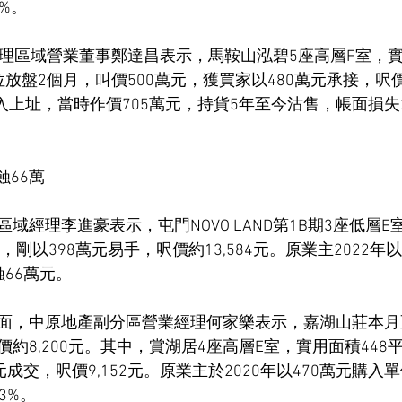
%。
助理區域營業董事鄭達昌表示，馬鞍山泓碧5座高層F室，實
放盤2個月，叫價500萬元，獲買家以480萬元承接，呎價1
購入上址，當時作價705萬元，持貨5年至今沽售，帳面損失
 蝕66萬
域經理李進豪表示，屯門NOVO LAND第1B期3座低層
，剛以398萬元易手，呎價約13,584元。原業主2022年以
66萬元。
面，中原地產副分區營業經理何家樂表示，嘉湖山莊本月
約8,200元。其中，賞湖居4座高層E室，實用面積448
元成交，呎價9,152元。原業主於2020年以470萬元購入
3%。