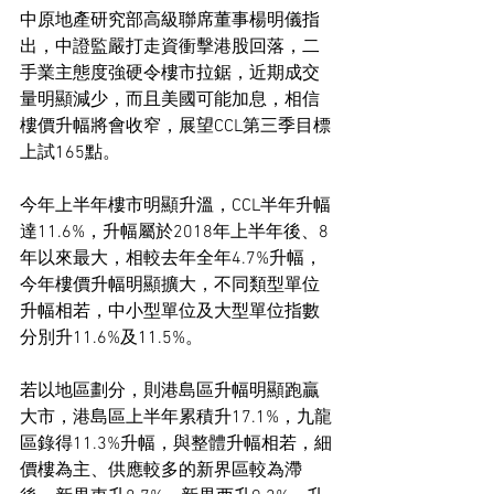
中原地產研究部高級聯席董事楊明儀指
出，中證監嚴打走資衝擊港股回落，二
手業主態度強硬令樓市拉鋸，近期成交
量明顯減少，而且美國可能加息，相信
樓價升幅將會收窄，展望CCL第三季目標
上試165點。
今年上半年樓市明顯升溫，CCL半年升幅
達11.6%，升幅屬於2018年上半年後、8
年以來最大，相較去年全年4.7%升幅，
今年樓價升幅明顯擴大，不同類型單位
升幅相若，中小型單位及大型單位指數
分別升11.6%及11.5%。
若以地區劃分，則港島區升幅明顯跑贏
大市，港島區上半年累積升17.1%，九龍
區錄得11.3%升幅，與整體升幅相若，細
價樓為主、供應較多的新界區較為滯