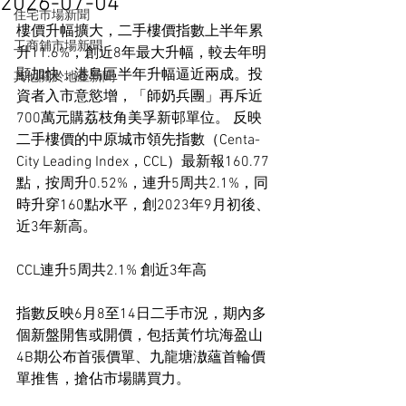
2026-07-04
住宅市場新聞
樓價升幅擴大，二手樓價指數上半年累
工商舖市場新聞
升11.6%，創近8年最大升幅，較去年明
顯加快，港島區半年升幅逼近兩成。投
其他關於地產新聞
資者入市意慾增，「師奶兵團」再斥近
700萬元購荔枝角美孚新邨單位。 反映
二手樓價的中原城市領先指數（Centa-
City Leading Index，CCL）最新報160.77
點，按周升0.52%，連升5周共2.1%，同
時升穿160點水平，創2023年9月初後、
近3年新高。
CCL連升5周共2.1% 創近3年高
指數反映6月8至14日二手市況，期內多
個新盤開售或開價，包括黃竹坑海盈山
4B期公布首張價單、九龍塘滶蘊首輪價
單推售，搶佔市場購買力。