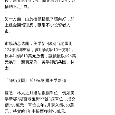
後，新界東升8.7%、新界西升9.2%，升
幅均不足1成。
另一方面，由於樓價指數平穩向好，加
上租金回報理想，吸引不少投資者入
市。
市場消息透露，美孚新邨8期百老匯街
124號高層B室，實用面積610平方呎，
原本叫價810萬元放售，議價後以696萬
元易手，新買家為「美孚師奶兵團」林
太。
「師奶兵團」斥696萬 購美孚新邨
據悉，林太近月連沽數個單位，例如美
孚新邨2期百老匯街27號3房單位，成交
價750萬元，單位去年2月購入價660萬
元，持貨約1年半帳面獲利90萬元。