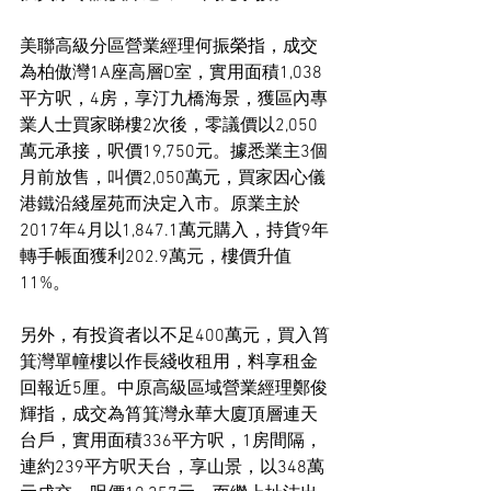
美聯高級分區營業經理何振榮指，成交
為柏傲灣1A座高層D室，實用面積1,038
平方呎，4房，享汀九橋海景，獲區內專
業人士買家睇樓2次後，零議價以2,050
萬元承接，呎價19,750元。據悉業主3個
月前放售，叫價2,050萬元，買家因心儀
港鐵沿綫屋苑而決定入市。原業主於
2017年4月以1,847.1萬元購入，持貨9年
轉手帳面獲利202.9萬元，樓價升值
11%。
另外，有投資者以不足400萬元，買入筲
箕灣單幢樓以作長綫收租用，料享租金
回報近5厘。中原高級區域營業經理鄭俊
輝指，成交為筲箕灣永華大廈頂層連天
台戶，實用面積336平方呎，1房間隔，
連約239平方呎天台，享山景，以348萬