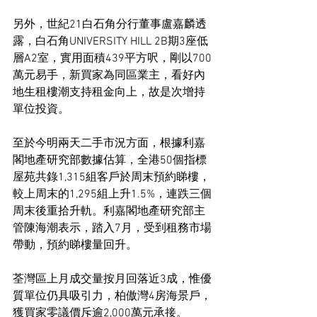
另外，世紀21白石角分行董事盧嘉麟透
露，白石角UNIVERSITY HILL 2B期3座低
層A2室，實用面積439平方呎，剛以700
萬元易手，新買家為同區業主，看好內
地生租樓潮支持租金向上，故是次增持
單位投資。
至於今明兩天二手市況方面，根據利嘉
閣地產研究部數據估算，全港50個指標
屋苑共錄1,315組客戶於周末預約睇樓，
較上周末的1,295組上升1.5%，連跌三個
周末後重拾升軌。利嘉閣地產研究部主
管陳海潮表示，踏入7月，受到租務市場
帶動，預約睇樓量回升。
荃灣區上月成交量按月回落近3成，惟優
質單位仍具吸引力，柏傲灣4房海景戶，
獲買家零議價斥逾2,000萬元承接。