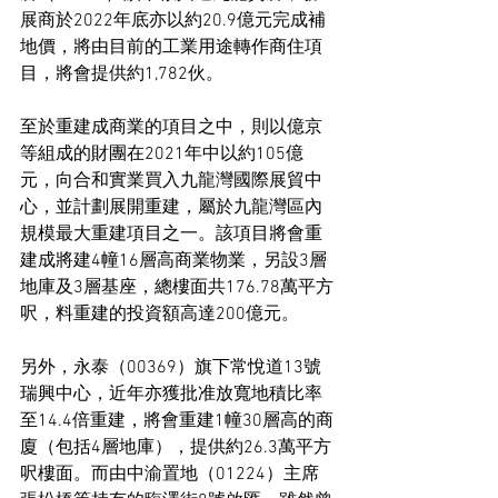
展商於2022年底亦以約20.9億元完成補
地價，將由目前的工業用途轉作商住項
目，將會提供約1,782伙。
至於重建成商業的項目之中，則以億京
等組成的財團在2021年中以約105億
元，向合和實業買入九龍灣國際展貿中
心，並計劃展開重建，屬於九龍灣區內
規模最大重建項目之一。該項目將會重
建成將建4幢16層高商業物業，另設3層
地庫及3層基座，總樓面共176.78萬平方
呎，料重建的投資額高達200億元。
另外，永泰（00369）旗下常悅道13號
瑞興中心，近年亦獲批准放寬地積比率
至14.4倍重建，將會重建1幢30層高的商
廈（包括4層地庫），提供約26.3萬平方
呎樓面。而由中渝置地（01224）主席