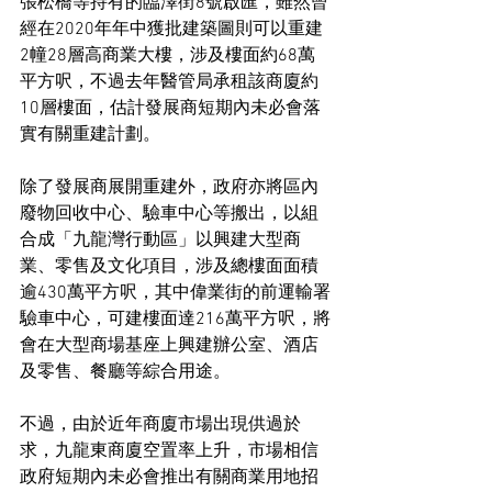
張松橋等持有的臨澤街8號啟匯，雖然曾
經在2020年年中獲批建築圖則可以重建
2幢28層高商業大樓，涉及樓面約68萬
平方呎，不過去年醫管局承租該商廈約
10層樓面，估計發展商短期內未必會落
實有關重建計劃。
除了發展商展開重建外，政府亦將區內
廢物回收中心、驗車中心等搬出，以組
合成「九龍灣行動區」以興建大型商
業、零售及文化項目，涉及總樓面面積
逾430萬平方呎，其中偉業街的前運輸署
驗車中心，可建樓面達216萬平方呎，將
會在大型商場基座上興建辦公室、酒店
及零售、餐廳等綜合用途。
不過，由於近年商廈市場出現供過於
求，九龍東商廈空置率上升，市場相信
政府短期內未必會推出有關商業用地招