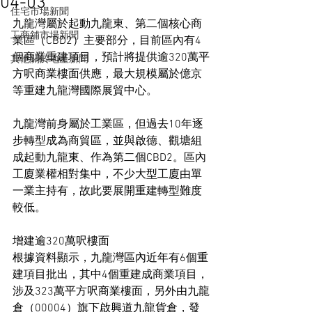
04-03
住宅市場新聞
九龍灣屬於起動九龍東、第二個核心商
工商舖市場新聞
業區（CBD2）主要部分，目前區內有4
個商業重建項目，預計將提供逾320萬平
其他關於地產新聞
方呎商業樓面供應，最大規模屬於億京
等重建九龍灣國際展貿中心。
九龍灣前身屬於工業區，但過去10年逐
步轉型成為商貿區，並與啟德、觀塘組
成起動九龍東、作為第二個CBD2。區內
工廈業權相對集中，不少大型工廈由單
一業主持有，故此要展開重建轉型難度
較低。
增建逾320萬呎樓面
根據資料顯示，九龍灣區內近年有6個重
建項目批出，其中4個重建成商業項目，
涉及323萬平方呎商業樓面，另外由九龍
倉（00004）旗下啟興道九龍貨倉，發