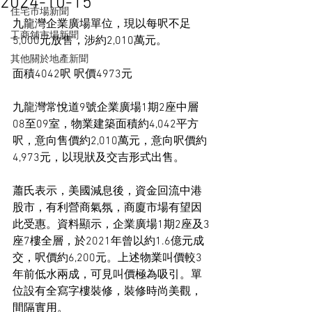
2024-10-15
住宅市場新聞
九龍灣企業廣場單位，現以每呎不足
工商舖市場新聞
5,000元放售，涉約2,010萬元。
其他關於地產新聞
面積4042呎 呎價4973元
九龍灣常悅道9號企業廣場1期2座中層
08至09室，物業建築面積約4,042平方
呎，意向售價約2,010萬元，意向呎價約
4,973元，以現狀及交吉形式出售。
蕭氏表示，美國減息後，資金回流中港
股市，有利營商氣氛，商廈市場有望因
此受惠。資料顯示，企業廣場1期2座及3
座7樓全層，於2021年曾以約1.6億元成
交，呎價約6,200元。上述物業叫價較3
年前低水兩成，可見叫價極為吸引。單
位設有全寫字樓裝修，裝修時尚美觀，
間隔實用。