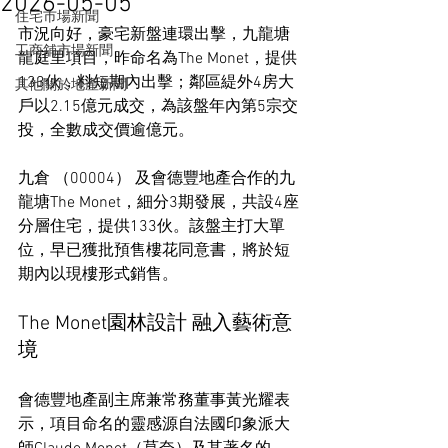
2026-05-05
住宅市場新聞
市況向好，豪宅新盤連環出擊，九龍塘
工商舖市場新聞
龍庭里項目，昨命名為The Monet，提供
133伙，料短期內出擊；鄰區緹外4房大
其他關於地產新聞
戶以2.15億元成交，為該盤年內第5宗交
投，全數成交價逾億元。
九倉 （00004） 及會德豐地產合作的九
龍塘The Monet，細分3期發展，共設4座
分層住宅，提供133伙。該盤主打大單
位，早已獲批預售樓花同意書，將於短
期內以現樓形式銷售。
The Monet園林設計 融入藝術意
境
會德豐地產副主席兼常務董事黃光耀表
示，項目命名的靈感源自法國印象派大