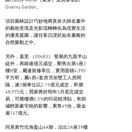
師Claude Monet（莫奈）及其著名的
Giverny Garden。
項目園林設計巧妙地將莫奈大師名畫中
的藝術意境及光影流轉轉化為現實生活
的優美庭園，讓住客沉浸於如名畫般的
自然脈動之中。
另外，嘉里 （00683） 發展的九龍半山
緹外，再錄逾億元成交，剛售出第6座2
樓B室，屬連裝修單位，實用面積4,390
平方呎，屬4房4套房另加雙工人房間
隔，連2個車位以2.15億元成交，呎價
48,975元；買家將於明年3月底完成交
易，可獲樓價6.5%的印花稅津貼，有助
減輕新豪宅稅的影響，累售49伙，吸金
逾147億元。
同系黃竹坑海盈山4A期，沽出2A座39樓