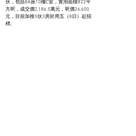
伙，包括8A座10樓C室，實用面積822平
方呎，成交價2,186.5萬元，呎價26,600
元，目前加推5伙3房於周五（8日）起招
標。
宏安地產 （01243） 發展的鴨脷洲
PORTO，昨加推3號價單涉18伙，實用面
積241至436平方呎，折實價563萬至
1,098.7萬元，折實呎價23,361至25,399
元。
住宅市場新聞
See All
Recent Posts