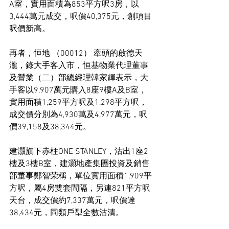
A室，實用面積為853平方呎3房，以
3,444萬元成交，呎價40,375元，創項目
呎價新高。
再者，恒地 （00012） 牽頭的啟德天
瀧，錄大手客入市，恒基物業代理董事
及營業（二）部總經理韓家輝表示，大
手客以9,907萬元購入8座9樓A及B室，
實用面積1,259平方呎及1,298平方呎，
成交價分別為4,930萬及4,977萬元，呎
價39,158及38,344元。
建灝旗下赤柱ONE STANLEY，沽出1座2
樓及3樓B室，建灝地產集團投資及銷售
部董事鄭智荣稱，單位實用面積1,909平
方呎，屬4房雙套間隔，另連821平方呎
天台，成交價約7,337萬元，呎價達
38,434元，同類戶型全數沽清。