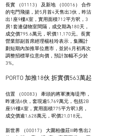
長實 （01113） 及新地 （00016） 合作
的屯門飛揚，於5月首4天售出3伙，昨沽
出1座9樓A室，實用面積712平方呎，3
房1套連儲物室間隔，成交期為180天，
成交價795.6萬元，呎價11,170元。長實
營業部副首席經理楊桂玲表示，集團計
劃短期內加推單位應市，並於6月初再次
調整招標單位意向價，預計加幅不少於
3%。
PORTO 加推18伙 折實價563萬起
信置 （00083） 牽頭的將軍澳海瑅灣I，
昨連沽6伙，套現逾5,769萬元，包括2B
座59樓A室，實用面積775平方呎3房，
成交價逾1,628萬元，呎價21,018元。
新世界 （00017） 大圍柏傲莊III昨售出2