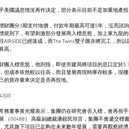
乎美國議息情況再作決定，部分表示目前不是加重地產投
標財團分3期支付地價，付款年期最高可達5年，泓亮諮
標規則下，有望刺激部分發展商入標意慾，加上東九龍的
IRSIDE已經落成，而The Twins雙子匯亦將完工，所
算高。
財團入標意慾，他則指，即使市建局將項目的息口定於5.
，但成本依然較以往高，而且發展商現時庫存較多，現樓
己的貨存量來決定是否再投地。
300
常務董事黃光耀表示，集團仍在研究會否入標，會再視乎
 （00488） 高級副總裁潘銳民坦言，集團不會遞交標
，尤其旗下項目已足夠在未來數年發展，需要再觀察經濟