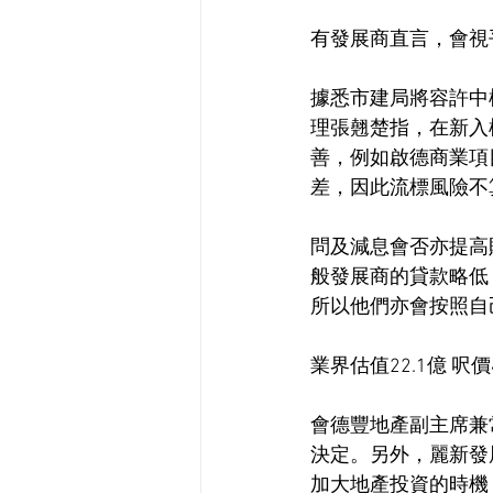
有發展商直言，會視
據悉市建局將容許中
理張翹楚指，在新入
善，例如啟德商業項目A
差，因此流標風險不
問及減息會否亦提高
般發展商的貸款略低
所以他們亦會按照自
業界估值22.1億 呎價4
會德豐地產副主席兼
決定。另外，麗新發展
加大地產投資的時機