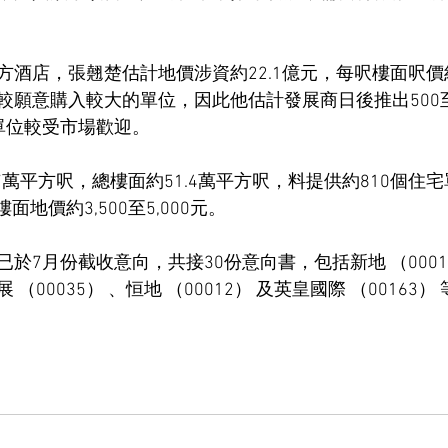
酒店，張翹楚估計地價涉資約22.1億元，每呎樓面呎價約4
較願意購入較大的單位，因此他估計發展商日後推出500至
單位較受市場歡迎。
7萬平方呎，總樓面約51.4萬平方呎，料提供約810個住宅
面地價約3,500至5,000元。
於7月份截收意向，共接30份意向書，包括新地 （00016
展 （00035） 、恒地 （00012） 及英皇國際 （00163）