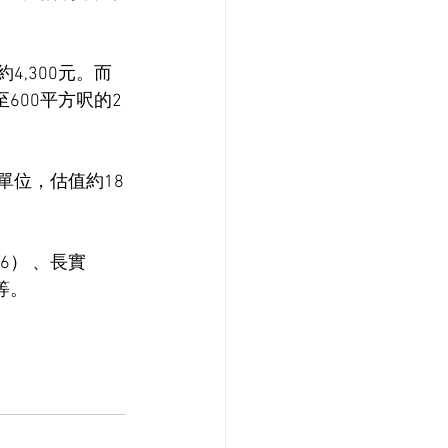
,300元。而
600平方呎的2
單位，估值約18
） 、長實 
 等。