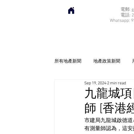
電郵:
e
電話: 2
Whatsapp: 9
所有地產新聞
地產政策新聞
Sep 19, 2024
2 min read
九龍城項
師 [香港經
市建局九龍城啟德道
有測量師認為，這安