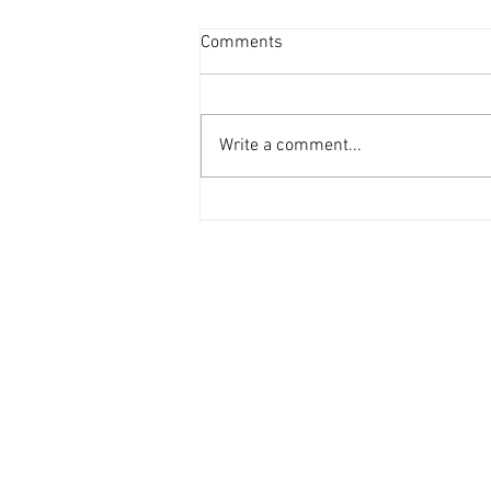
流浮山環評公布當局：避開重
Comments
要生態系統 [香港經濟日報]
2026-08-06
定位為北都版數碼港的流浮山發展
公布環評項目簡介，範圍內有2.1
Write a comment...
公頃紅樹林屬於全港唯一平滑耳螺
棲息地，當局指盡量避開生境地滋
擾，審查與海岸公園相鄰的緩衝
區，確保納入海岸公園等。 根據
土木工程拓展署提交「流浮山、尖
鼻咀、白泥一帶發展」的環評工程
簡介，進行環評的覆蓋範圍面積
2,450公頃，包括1,785公頃的海岸
保護公園，但用於發展的總面積只
佔400公頃，全面發展後預計可容
納14.8萬人口，提供4.3萬