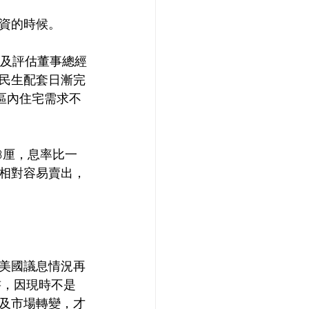
資的時候。
詢及評估董事總經
民生配套日漸完
以區內住宅需求不
3厘，息率比一
相對容易賣出，
美國議息情況再
書，因現時不是
及市場轉變，才