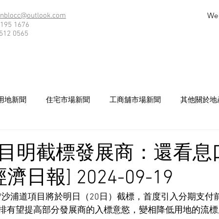
We
nblocc@outlook.com
195 1676
512 0565
用地新聞
住宅市場新聞
工商舖市場新聞
其他關於地
目明截標發展商：還看息
濟日報] 2024-09-19
/沙浦道項目將於明日（20日）截標，首度引入分期支付
排有望提高部分發展商的入標意慾，變相降低用地的流標