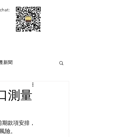
chat:
產新聞
口測量
前期款項安排，
風險。