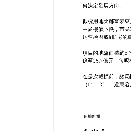
會決定發展方向。
截標用地比鄰富豪東方
由於樓價下跌，市民
房連梗廚或細3房的
項目的地盤面積約5.
億至25.7億元，每呎樓
在是次截標前，該局已
（01113） 、遠東發
用地新聞