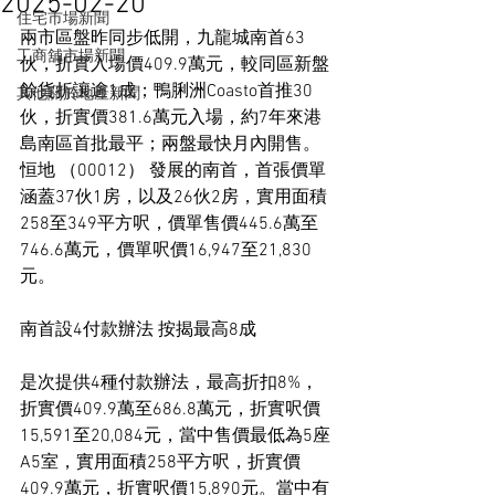
2025-02-20
住宅市場新聞
兩市區盤昨同步低開，九龍城南首63
工商舖市場新聞
伙，折實入場價409.9萬元，較同區新盤
餘貨折讓逾1成；鴨脷洲Coasto首推30
其他關於地產新聞
伙，折實價381.6萬元入場，約7年來港
島南區首批最平；兩盤最快月內開售。
恒地 （00012） 發展的南首，首張價單
涵蓋37伙1房，以及26伙2房，實用面積
258至349平方呎，價單售價445.6萬至
746.6萬元，價單呎價16,947至21,830
元。
南首設4付款辦法 按揭最高8成
是次提供4種付款辦法，最高折扣8%，
折實價409.9萬至686.8萬元，折實呎價
15,591至20,084元，當中售價最低為5座
A5室，實用面積258平方呎，折實價
409.9萬元，折實呎價15,890元。當中有