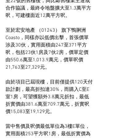
至22號的舊樓後，與比鄰舊樓業主達成
合作協議，最終令地盤擴大至1.3萬平方
呎，可建樓面近12萬平方呎。
至於宏安地產 （01243） 旗下鴨脷洲
Coasto，同樣亦以低價出擊，首張價單
涉及30伙，實用面積由247至371平方
呎，包括23伙1房及7伙2房，價單定價
由550.6萬至1,013.9萬元，價單呎價
21,763至27,329元。
由於項目已屆現樓，目前僅提供120天付
款計劃，最高折扣達30%，而購入C至E
室1房，可望獲額外3.8萬元折扣，最低
折實價由381.6萬至709.7萬元，折實呎
價15,083至19,129元。
當中售價及呎價最低單位為3樓E單位，
實用面積253平方呎1房，最低折實價為