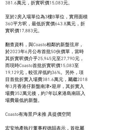
381.6萬元，折實呎價15,083元。
至於2房入場單位為3樓B單位，實用面積
360平方呎，最低折實價643.8萬元，折
實呎價17,883元。
翻查資料，與Coasto相鄰的新盤弦岸，
於2023年6月公布首批50伙價單，當時
其折實呎價介乎25,945元至27,790元，
而現時Coasto首批折實呎價15,083至
19,129元，較弦岸低約36%。另外，項
目首批折實入場費381.6萬元，屬繼2018
年3月香港仔新盤南津•迎岸，其折實入
場費352萬元後，約7年以來港島南區入
場費最低的新盤。
Coasto有海景戶未推 具提價空間
宏安地產執行董事程德韻表示，首批屬