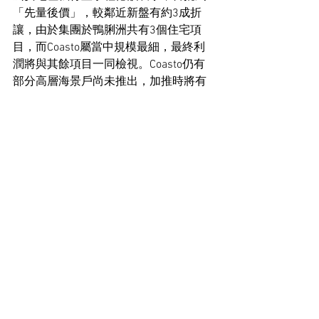
「先量後價」，較鄰近新盤有約3成折
讓，由於集團於鴨脷洲共有3個住宅項
目，而Coasto屬當中規模最細，最終利
潤將與其餘項目一同檢視。Coasto仍有
部分高層海景戶尚未推出，加推時將有
提價空間，項目將於明日開放現樓示範
單位，周六（22日）正式收票，下周開
賣。
Coasto前身為兩幢6層高舊樓，發展商以
約4.5億元完成併購，以可建樓面約
37,773平方呎計，每呎樓面約1.2萬元。
住宅市場新聞