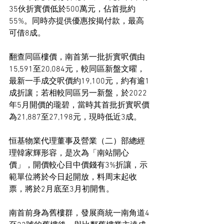
35伙折實價低於500萬元，佔首批約
55%。同時亦提供優惠按揭付款，最高
可借8成。
翻查同區樓價，南首第一批折實呎價由
15,591至20,084元，較同區新盤文曜，
最新一手成交呎價約19,100元，約有逾1
成折讓；若相較同區另一新盤，於2022
年5月開價的瓏碧，當時其首批折實呎價
為21,887至27,198元，現時低近3成。
恒基物業代理董事及營業（二）部總經
理韓家輝形容，是次為「南站開心
價」，開價較心目中價錢有3%折讓，示
範單位將於今日起開放，料周末起收
票，將於2月底至3月初開售。
南首前身為舊樓群，發展商統一南角道4