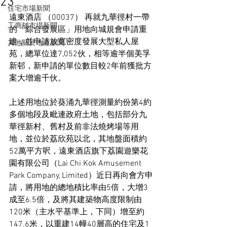
23
住宅市場新聞
遠東酒店 （00037） 再就九華徑村一帶
工商舖市場新聞
的「綜合發展區」用地向城規會申請重
建，並申請放寬密度發展大型私人屋
其他關於地產新聞
苑，總單位達7,052伙，相等逾半個美孚
新邨，新申請的單位數目較2年前獲批方
案大增逾千伙。
上述用地位於葵涌九華徑測量約份第4約
多個地段及毗連政府土地，包括部分九
華徑新村、舊村及前非法燒烤場等用
地，並位於荔欣苑以北，其地盤面積約
52萬平方呎，遠東酒店旗下荔園遊樂花
園有限公司（Lai Chi Kok Amusement 
Park Company, Limited）近日再向會方申
請，將用地的總地積比率由5倍，大增3
成至6.5倍，及將其建築物高度限制由
120米（主水平基準上，下同）增至約
147.6米，以重建14幢40層高的住宅及1