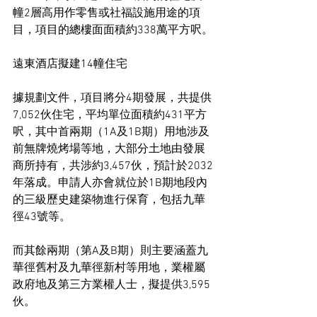
幢2層高用作零售或社福設施用途的項
目，項目的總樓面面積約338萬平方呎。
遠東酒店擬建14幢住宅
據規劃文件，項目將分4期發展，共提供
7,052伙住宅，平均單位面積約431平方
呎，其中首兩期（1A及1B期）用地涉及
前無牌燒烤場等地，大部分土地由發展
商所持有，共涉約3,457伙，預計於2032
年落成。申請人亦會就位於1B期地段內
的三級歷史建築物進行保育，包括九華
徑43號等。
而其餘兩期（第A及B期）則主要涵蓋九
華徑舊村及九華徑新村等用地，業權屬
政府地及第三方業權人士，擬提供3,595
伙。