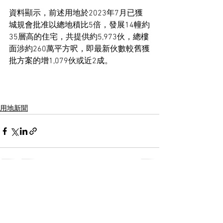
資料顯示，前述用地於2023年7月已獲
城規會批准以總地積比5倍，發展14幢約
35層高的住宅，共提供約5,973伙，總樓
面涉約260萬平方呎，即最新伙數較舊獲
批方案的增1,079伙或近2成。
用地新聞
See All
Recent Posts