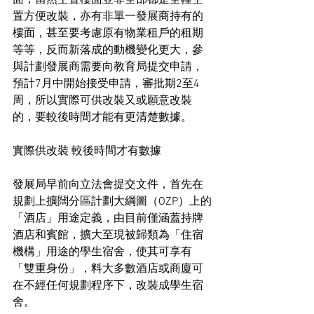
面，當然空置樓面並非全部都是全幢空
置方便改裝，亦有非單一發展商持有的
樓面，甚至要考慮原有物業租戶的租期
等等，反而新落成的動機變化更大，參
與計劃發展商需要向教育局提交申請，
預計7月中開始接受申請，審批期2至4
周，所以實際可供改裝又或願意改裝
的，要較後時間才能有更清楚數據。
實際供改裝 較後時間才有數據
發展局早前向立法會提交文件，首先在
規劃上擴闊分區計劃大綱圖（OZP）上的
「酒店」用途定義，由目前僅涵蓋持牌
酒店和賓館，擴大至現被歸類為「住宿
機構」用途的學生宿舍，使其可享有
「雙重身份」，料大多數酒店或商廈可
在不經任何規劃程序下，改裝成學生宿
舍。