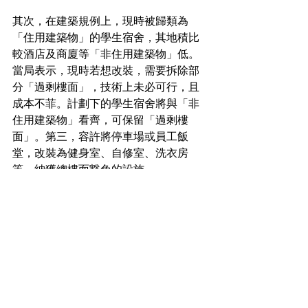
其次，在建築規例上，現時被歸類為
「住用建築物」的學生宿舍，其地積比
較酒店及商廈等「非住用建築物」低。
當局表示，現時若想改裝，需要拆除部
分「過剩樓面」，技術上未必可行，且
成本不菲。計劃下的學生宿舍將與「非
住用建築物」看齊，可保留「過剩樓
面」。第三，容許將停車場或員工飯
堂，改裝為健身室、自修室、洗衣房
等，納獲總樓面豁免的設施。
工商舖市場新聞
其他關於地產新聞