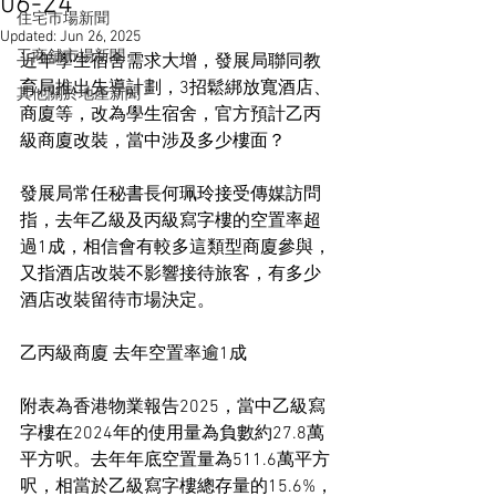
06-24
住宅市場新聞
Updated:
Jun 26, 2025
工商舖市場新聞
近年學生宿舍需求大增，發展局聯同教
育局推出先導計劃，3招鬆綁放寬酒店、
其他關於地產新聞
商廈等，改為學生宿舍，官方預計乙丙
級商廈改裝，當中涉及多少樓面？
發展局常任秘書長何珮玲接受傳媒訪問
指，去年乙級及丙級寫字樓的空置率超
過1成，相信會有較多這類型商廈參與，
又指酒店改裝不影響接待旅客，有多少
酒店改裝留待市場決定。
乙丙級商廈 去年空置率逾1成
附表為香港物業報告2025，當中乙級寫
字樓在2024年的使用量為負數約27.8萬
平方呎。去年年底空置量為511.6萬平方
呎，相當於乙級寫字樓總存量的15.6%，