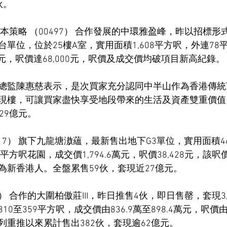
伙。
及資本策略 （00497） 合作發展的中環雅盈峰，昨以招標
單位，位於25樓A室，實用面積1,608平方呎，外連78
億元，呎價達68,000元，呎價及成交價均破項目新高紀錄。
總監陳惠慈表示，是次買家充分認同中半山作為香港傳統
現樓，可讓買家盡快享受地段帶來的生活及資產雙重價值
29億元。
017） 旗下九龍塘滶蘊，最新售出地下G3單位，實用面積4
平方呎花園，成交價1,794.6萬元，呎價38,428元，該
為新香港人。全盤累售59伙，套現近27億元。
6） 合作的大圍柏傲莊III，昨日推售4伙，即日售罄，套現3,
0至359平方呎，成交價由836.9萬至898.4萬元，呎價由2
莊系列重推以來累計售出382伙，套現逾62億元。