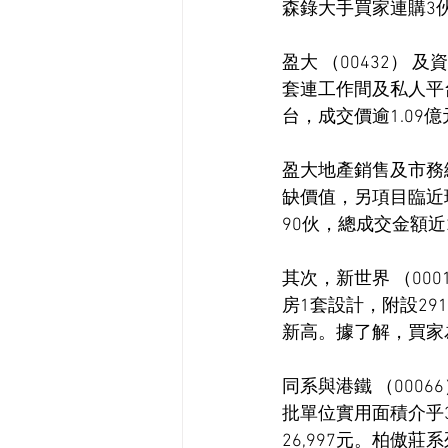
森錄大手買家連購3
盈大 （00432） 
套連工作間及私人平台
台，成交價逾1.09
盈大地產銷售及市務
缺價值，另項目臨近
90伙，總成交金額近
其次，新世界 （00
房1套設計，附設291
新高。據了解，買家
同系與港鐵 （0006
批單位實用面積介乎31
26,997元。柏傲