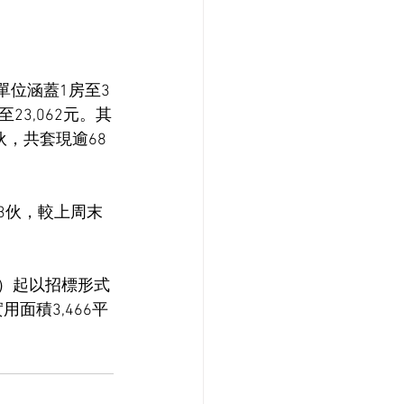
單位涵蓋1房至3
至23,062元。其
伙，共套現逾68
3伙，較上周末
日）起以招標形式
面積3,466平