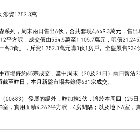
涉資1752.3萬
系列，周末兩日售出6伙，合共套現4,649.3萬元，售出
2平方呎，成交價由554.5萬至1,105.7萬元，呎價21,245
客3食」，斥資1,752.3萬元購3伙1房戶。全盤累售934
市場錄約65宗成交，當中周末（20及21日）兩日暫沽3
而截至昨日，本月新盤市場共錄得681宗成交。
（00683） 發展的緹外，昨加推2伙，將於本周四（25
B室，實用面積4,262平方呎，4房間隔；以及地下A室，實用