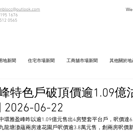
We
nblocc@outlook.com
195 1676
512 0565
用地新聞
住宅市場新聞
工商舖市場新聞
其他關於地
峰特色戶破頂價逾1.09億沽
026-06-22
環雅盈峰昨以逾1.09億元售出4房雙套平台戶，呎價達6
九龍塘滶蘊兩房連花園戶呎價逾3.8萬元售，創兩房呎價