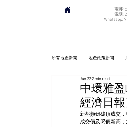
電郵:
e
電話: 2
Whatsapp: 9
所有地產新聞
地產政策新聞
Jun 22
2 min read
中環雅盈
經濟日報] 2
新盤頻錄破頂成交，中
成交價及呎價新高；