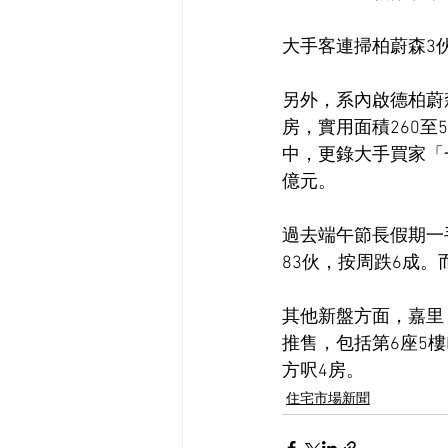
大手客連掃柏蔚森3伙 
另外，系內啟德柏蔚森
房，實用面積260至51
中，更錄大手買家「一
億元。
過去端午節長假期一手
83伙，按周跌6成。
其他新盤方面，嘉里 
推售，包括第6座5樓
方呎4房。
住宅市場新聞