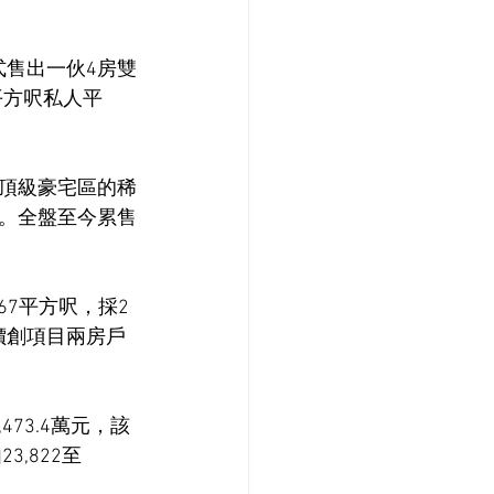
形式售出一伙4房雙
平方呎私人平
頂級豪宅區的稀
。全盤至今累售
67平方呎，採2
呎價創項目兩房戶
473.4萬元，該
3,822至