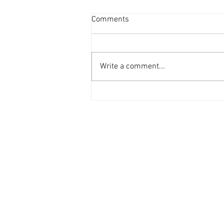
投資者提早收割 [香港經濟日
Comments
報] 2026-08-07
二手住宅市場由今年6月開始步入
整固期，交投急挫，業主持價強硬
Write a comment...
之下，樓價輕微回落，惟市場仍有
短炒成交，莫非投資者看淡後市、
現階段見仍有得賺就先行套現離
場？ 從各主要代理行按周進行成
交統計來看，利嘉閣50指標屋
苑，由今年1月至5月，期間按周
成交量均達100宗以上（除2月16
日當周因正值農曆新年僅錄53宗
外），最高紀錄為1月份最後1星
期，成交量甚至達172宗。長達5
個月的上行周期於6月初終止，成
交量低於