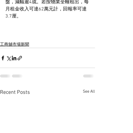
盤，減幅逾4成。若按物業全幢租出，每
月租金收入可達62萬元計，回報率可達
3.7厘。
工商舖市場新聞
See All
Recent Posts