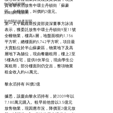
住宅市場新聞
資者黎永滔放售中環士丹頓街「蘇豪
區」全幢物業，叫價約2億元。
工商舖市場新聞
其他關於地產新聞
第一太平戴維斯投資部資深董事方詠清
表示，獲委託放售中環士丹頓街9至11號
全幢物業，樓高6層，地盤面積約1,156
平方呎，總樓面約5,742平方呎，項目最
大賣點位於半山蘇豪區，物業地下及高
層地下為舖位，現由餐廳租用，樓上2至
5樓為住宅，提供8伙單位，現由學生公
寓租用，部分樓面則仍交吉，整項物業
租金收入約46萬元。
黎永滔持有 叫價2億
據悉，該廈由黎永滔持有，於2009年以
7,180萬元購入。較早前他曾以3.5億元
放售物業，現因應市況，降價至2億元放