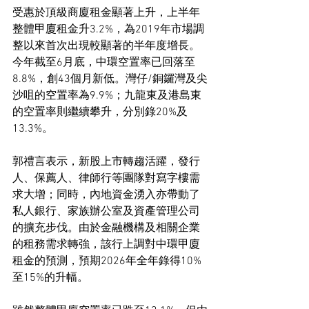
受惠於頂級商廈租金顯著上升，上半年
整體甲廈租金升3.2%，為2019年市場調
整以來首次出現較顯著的半年度增長。
今年截至6月底，中環空置率已回落至
8.8%，創43個月新低。灣仔/銅鑼灣及尖
沙咀的空置率為9.9%；九龍東及港島東
的空置率則繼續攀升，分別錄20%及
13.3%。
郭禮言表示，新股上市轉趨活躍，發行
人、保薦人、律師行等團隊對寫字樓需
求大增；同時，內地資金湧入亦帶動了
私人銀行、家族辦公室及資產管理公司
的擴充步伐。由於金融機構及相關企業
的租務需求轉強，該行上調對中環甲廈
租金的預測，預期2026年全年錄得10%
至15%的升幅。