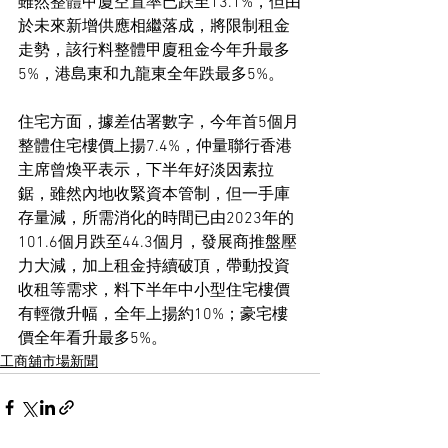
雖然整體甲廈空置率已跌至13.1%，但由
於未來新增供應相繼落成，將限制租金
走勢，該行料整體甲廈租金今年升最多
5%，港島東和九龍東全年跌最多5%。
住宅方面，據差估署數字，今年首5個月
整體住宅樓價上揚7.4%，仲量聯行香港
主席曾煥平表示，下半年好淡因素拉
鋸，雖然內地收緊資本管制，但一手庫
存量減，所需消化的時間已由2023年的
101.6個月跌至44.3個月，發展商推盤壓
力大減，加上租金持續破頂，帶動投資
收租等需求，料下半年中小型住宅樓價
有輕微升幅，全年上揚約10%；豪宅樓
價全年看升最多5%。
工商舖市場新聞