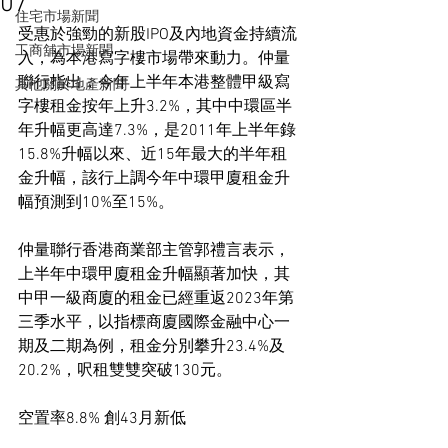
07
住宅市場新聞
受惠於強勁的新股IPO及內地資金持續流
工商舖市場新聞
入，為本港寫字樓市場帶來動力。仲量
聯行指出，今年上半年本港整體甲級寫
其他關於地產新聞
字樓租金按年上升3.2%，其中中環區半
年升幅更高達7.3%，是2011年上半年錄
15.8%升幅以來、近15年最大的半年租
金升幅，該行上調今年中環甲廈租金升
幅預測到10%至15%。
仲量聯行香港商業部主管郭禮言表示，
上半年中環甲廈租金升幅顯著加快，其
中甲一級商廈的租金已經重返2023年第
三季水平，以指標商廈國際金融中心一
期及二期為例，租金分別攀升23.4%及
20.2%，呎租雙雙突破130元。
空置率8.8% 創43月新低