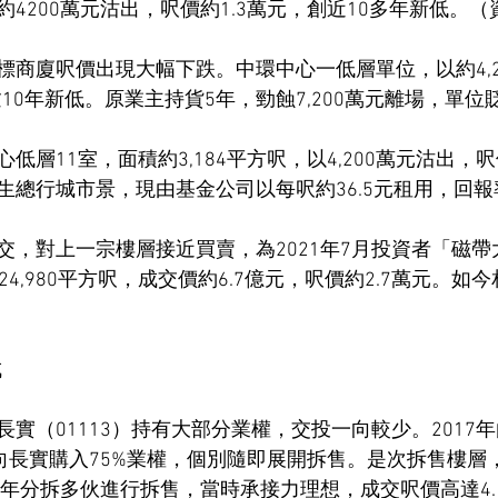
4200萬元沽出，呎價約1.3萬元，創近10多年新低。
標商廈呎價出現大幅下跌。中環中心一低層單位，以約4,2
逾10年新低。原業主持貨5年，勁蝕7,200萬元離場，單位
層11室，面積約3,184平方呎，以4,200萬元沽出，呎價
總行城市景，現由基金公司以每呎約36.5元租用，回報率
交，對上一宗樓層接近買賣，為2021年7月投資者「磁
24,980平方呎，成交價約6.7億元，呎價約2.7萬元。如
成
實（01113）持有大部分業權，交投一向較少。2017
元向長實購入75%業權，個別隨即展開拆售。是次拆售樓層
8年分拆多伙進行拆售，當時承接力理想，成交呎價高達4.1