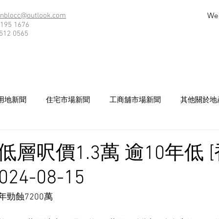
We
nblocc@outlook.com
195 1676
512 0565
用地新聞
住宅市場新聞
工商舖市場新聞
其他關於地
層呎價1.3萬 逾10年低 
24-08-15
年勁蝕7200萬