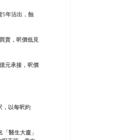
持貨5年沽出，蝕
買賣，呎價低見
1億元承接，呎價
呎，以每呎約
名「醫生大廈」