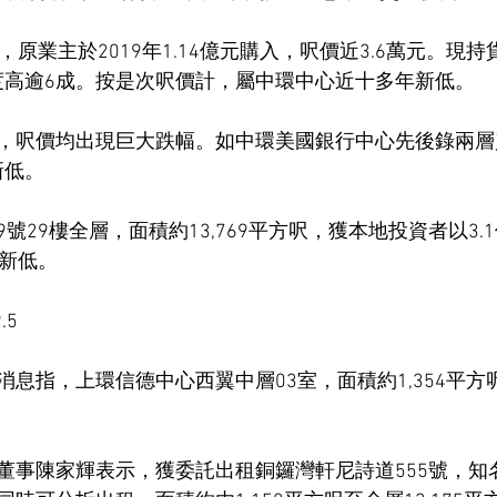
，原業主於2019年1.14億元購入，呎價近3.6萬元。現
幅度高逾6成。按是次呎價計，屬中環中心近十多年新低。
，呎價均出現巨大跌幅。如中環美國銀行中心先後錄兩層
新低。
號29樓全層，面積約13,769平方呎，獲本地投資者以3.
年新低。
.5
息指，上環信德中心西翼中層03室，面積約1,354平方
董事陳家輝表示，獲委託出租銅鑼灣軒尼詩道555號，知