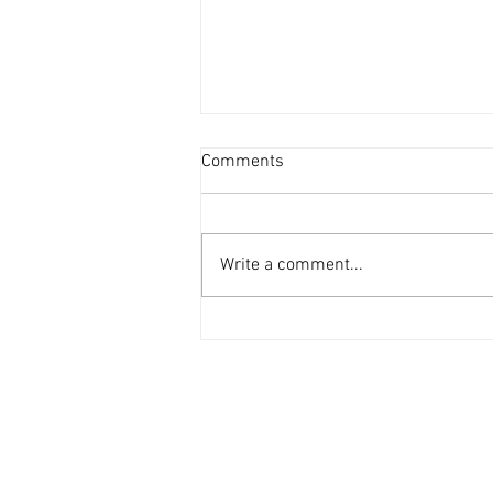
資產重估派Vs防守現金流派
Comments
[香港經濟日報] 2026-08-07
2026年第二季的大額物業投資市
場，正迎來近年少見的「雙軌定
Write a comment...
價」新局。 隨着高息環境逐漸被
市場消化，機構資金與實力買家對
資產的挑剔度顯著提升，但在交投
表現上卻展現出極其清晰的分流：
一邊是具備強勁現金流、營運模式
成熟的學生宿舍；另一邊則是位於
港島核心區、當前回報不高，但呎
價已被打至歷史低位（甚至接近重
置成本）的全幢商廈。這兩類物業