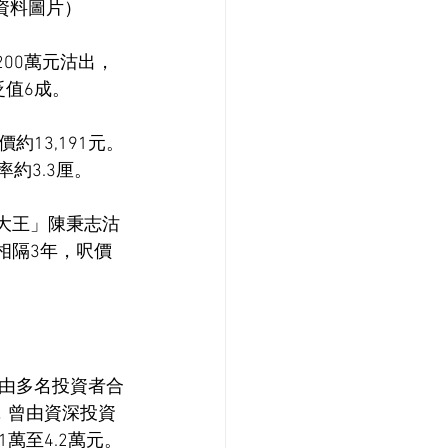
（資料圖片）
00萬元沽出，
貶值6成。
約13,191元。
約3.3厘。
帶大王」陳秉志沽
今相隔3年，呎價
年由多名投資者合
，曾由資深投資
萬至4.2萬元。