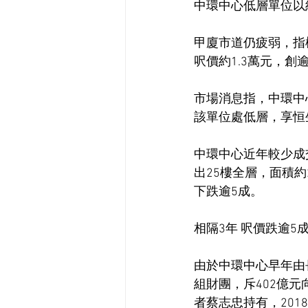
中環中心低層單位以約
甲廈市道仍疲弱，指
呎價約1.3萬元，創
市場消息指，中環中心低
該單位處低層，享恒生
中環中心近年較少成
出25樓全層，面積約
下跌逾5成。
相隔3年 呎價跌逾5
由於中環中心早年由長
組財團，斥402億
者蔡志忠持有，201