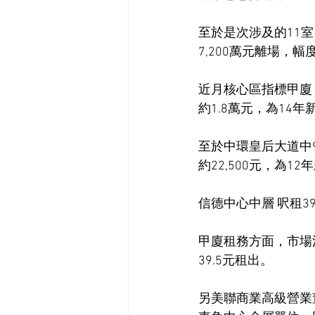
至於是次涉及的11室
7,200萬元離場，
近月核心區指標甲廈
約1.8萬元，為14年
至於中環皇后大道中9
約22,500元，為12
信德中心中層 呎租39
甲廈租務方面，市場消
39.5元租出。
另美聯商業高級營業