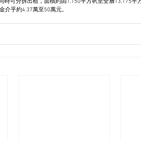
時可分拆出租，面積約由1,150平方呎至全層13,175
金介乎約4.37萬至50萬元。