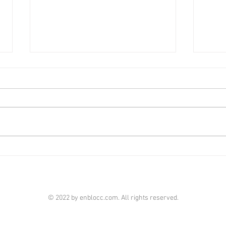
上環全幢酒店放售叫價3.6億
市況
[香港經濟日報] 2026-08-07
[香港
全幢物業買賣旺，而酒店成投資焦
近期
點，上環MOETOWN全幢酒店，以
連環
約3.6億元放售。 世邦魏理仕亞太
本地
區資本市場部酒店及休閒物業副董
大手
事廖韋璣指，獲委託放售上環高陞
成焦
街11至13號MOETOWN，總面積約
灣亨
30,020平方呎，市值約3.6億元，
18
呎價約1.2萬元。 他指，
車場
© 2022 by enblocc.com. All rights reserved.
MOETOWN於2020年落成，樓齡約
億元
6年，共提供45間高規格客房，配
CEN
備健身室、住客休閒空間及天台觀
號，前