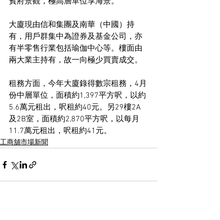
賓府景觀，極高層單位享海景。
大廈現由信和集團及南華（中國）持
有，用戶群集中為證券及基金公司，亦
有半零售行業包括瑜伽中心等。樓面由
兩大業主持有，故一向極少買賣成交。
租務方面，今年大廈錄得數宗租務，4月
份中層單位，面積約1,397平方呎，以約
5.6萬元租出，呎租約40元。另29樓2A
及2B室，面積約2,870平方呎，以每月
11.7萬元租出，呎租約41元。
工商舖市場新聞