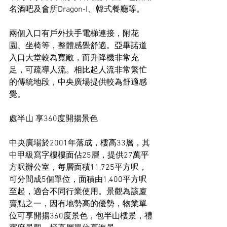
名酒吧及會所Dragon-I、韓式餐廳等。
兩個入口有戶外扶手電梯連接，附花
園、坐椅等，整體感覺舒適。亞畢諾道
入口大堂較為寬敞，而升降機非常充
足，可疏導人流。相比起人流非常繁忙
的傳統地段，中央廣場提供較為舒適感
覺。
處半山 享360度開揚景色
中央廣場於2001年落成，樓高33層，其
中甲級寫字樓樓面佔25層，提供27萬平
方呎辦公室，每層面積11,725平方呎，
可分間成5個單位，面積由1,400平方呎
至起，適合不同行業使用。景觀為該廈
賣點之一，因有地勢高的優勢，物業單
位可享開揚360度景色，包半山樓景，禮