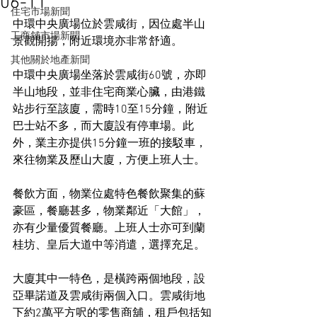
06-11
住宅市場新聞
中環中央廣場位於雲咸街，因位處半山
工商舖市場新聞
景觀開揚，附近環境亦非常舒適。
其他關於地產新聞
中環中央廣場坐落於雲咸街60號，亦即
半山地段，並非住宅商業心臟，由港鐵
站步行至該廈，需時10至15分鐘，附近
巴士站不多，而大廈設有停車場。此
外，業主亦提供15分鐘一班的接駁車，
來往物業及歷山大廈，方便上班人士。
餐飲方面，物業位處特色餐飲聚集的蘇
豪區，餐廳甚多，物業鄰近「大館」，
亦有少量優質餐廳。上班人士亦可到蘭
桂坊、皇后大道中等消遣，選擇充足。
大廈其中一特色，是橫跨兩個地段，設
亞畢諾道及雲咸街兩個入口。雲咸街地
下約2萬平方呎的零售商舖，租戶包括知