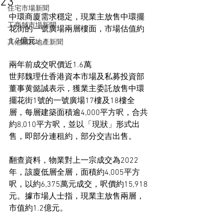
23
住宅市場新聞
中環商廈需求穩定，現業主放售中環擺
工商舖市場新聞
花街的一號廣場兩層樓面，市場估值約
1.2億元。
其他關於地產新聞
兩年前成交呎價近1.6萬
世邦魏理仕香港資本市場及私募投資部
董事黄懿誠表示，獲業主委託放售中環
擺花街1號的一號廣場17樓及18樓全
層，每層建築面積逾4,000平方呎，合共
約8,010平方呎，並以「現狀」形式出
售，即部分連租約，部分交吉出售。
翻查資料，物業對上一宗成交為2022
年，該廈低層全層，面積約4,005平方
呎，以約6,375萬元成交，呎價約15,918
元。據市場人士指，現業主放售兩層，
市值約1.2億元。