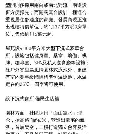
型開則多採用南向或南北對流；兩邊設
窗方便採光；而開闊露台設計，極適合
重視居住舒適度的家庭。發展商現正推
出現樓特價單位，約1,237平方呎3房單
位，售價約116萬元起。
屋苑設4,000平方米大型下沉式豪華會
所，設施包括健身室、桑拿、瑜伽、棋
牌、咖啡廳、SPA及私人宴會廳等設施；
除戶外峇里島風情園林式泳池外，更建
有室內賽事級國際標準恒温泳池，水温
定在約25℃，四季皆可使用。
設下沉式會所 備民生店舖
園林方面，社區採用「面山靠水」理
念，抬高路面約6米，營造出豪宅的氣
派，首層架空，二樓打造獨立會客及活