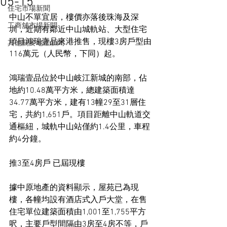
05-15
住宅市場新聞
中山不單宜居，樓價亦落後珠海及深
工商舖市場新聞
圳，近期有鄰近中山城軌站、大型住宅
項目鴻瑞壹品來港推售，現樓3房戶型由
其他關於地產新聞
116萬元（人民幣，下同）起。
鴻瑞壹品位於中山岐江新城的南部，佔
地約10.48萬平方米，總建築面積達
34.77萬平方米，建有13幢29至31層住
宅，共約1,651戶。項目距離中山軌道交
通樞紐，城軌中山站僅約1.4公里，車程
約4分鐘。
推3至4房戶 已屆現樓
據中原地產的資料顯示，屋苑已為現
樓，各幢均設有酒店式入戶大堂，在售
住宅單位建築面積由1,001至1,755平方
呎，主要戶型間隔由3房至4房不等，戶