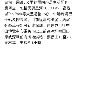
目前，周邊3公里範圍內起居生活配套一
應舉全，包括天奕星河COCO City、富逸
城Top Park等大型購物中心、中港跨境巴
士站及醫院等。目前從屋苑出發，約40
分鐘車程即可到達深圳，住戶亦可從中
山博覽中心乘跨市巴士前往深圳福田口
岸或深圳前海灣地鐵站，票價由15至28
元不等，車程約1小時。
其他關於地產新聞
See All
Recent Posts