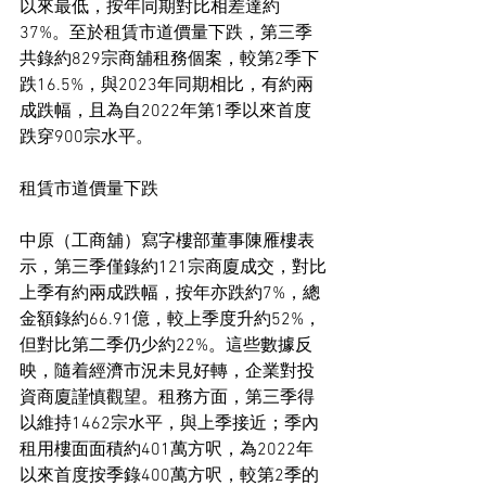
以來最低，按年同期對比相差達約
37%。至於租賃市道價量下跌，第三季
共錄約829宗商舖租務個案，較第2季下
跌16.5%，與2023年同期相比，有約兩
成跌幅，且為自2022年第1季以來首度
跌穿900宗水平。
租賃市道價量下跌
中原（工商舖）寫字樓部董事陳雁樓表
示，第三季僅錄約121宗商廈成交，對比
上季有約兩成跌幅，按年亦跌約7%，總
金額錄約66.91億，較上季度升約52%，
但對比第二季仍少約22%。這些數據反
映，隨着經濟市況未見好轉，企業對投
資商廈謹慎觀望。租務方面，第三季得
以維持1462宗水平，與上季接近；季內
租用樓面面積約401萬方呎，為2022年
以來首度按季錄400萬方呎，較第2季的