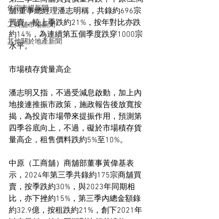
住宅市場新聞
舖)董事總經理潘志明稱，共錄約696宗
買賣，較上季跌約21%，按年對比亦跌
工商舖市場新聞
約14%，為連續第五個季度跌穿1000宗
其他關於地產新聞
水平。
市場積存貨量高企
潘志明又指，不過受減息啟動，加上內
地接連推振市政策，施政報告後放寬按
揭，為投資市場帶來提振作用，預測第
四季谷底向上，不過，礙於市場積存貨
量高企，租售價料跌約5%至10%。
中原（工商舖）商舖部董事黃偉基表
示，2024年第三季共錄約175宗商舖買
賣，按季跌約30%，與2023年同期相
比，亦下挫約15%，第三季內總金額錄
約32.9億，按租跌約21%，創下2021年