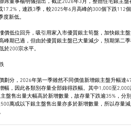
席董事楊明儀指出，截止2026年3月，整體住宅銀主盤存
17.2%，連跌3季，較2025年6月高峰的300個下跌112個或
個季度新低。
樓價低位回升，吸引用家入市優質銀主筍盤，加快銀主盤
高峰期已過，但由於優質銀主盤已大量減少，預期第二季存
低於200宗水平。
跌
劃分，2026年第一季雖然不同價值新增銀主盤升幅達47
，因此各類別存量全部錄得跌幅。其中1,000至2,000萬、
的銀主盤售出量大幅高於新增數量，故存量下跌逾35%，分別跌
以上及500萬或以下銀主盤售出量亦多於新增數量，所以存量減
。