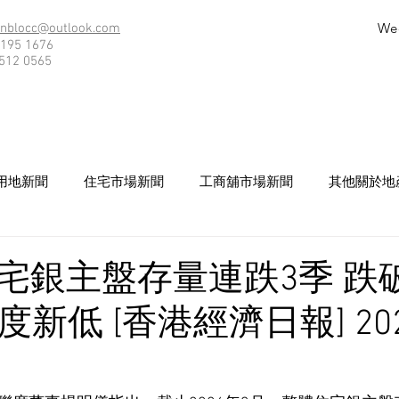
We
nblocc@outlook.com
195 1676
512 0565
用地新聞
住宅市場新聞
工商舖市場新聞
其他關於地
宅銀主盤存量連跌3季 跌破
度新低 [香港經濟日報] 2026