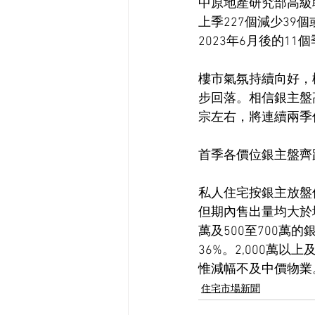
中原地產研究部高級聯
上季227個減少39個或
2023年6月後的11
樓市氣氛持續向好，
步回落。相信銀主盤
宗左右，將連續兩季
首季各價位銀主盤齊
私人住宅按銀主放盤價
但期內售出量均大於增幅
萬及500至700萬
36%。2,000萬
惟減幅不及中價物業
住宅市場新聞