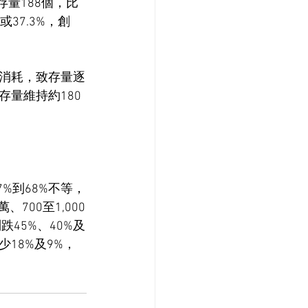
量188個，比
37.3%，創 
消耗，致存量逐
量維持約180
%到68%不等，
700至1,000
45%、40%及
少18%及9%，