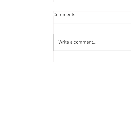
投資者提早收割 [香港經濟日
Comments
報] 2026-08-07
二手住宅市場由今年6月開始步入
整固期，交投急挫，業主持價強硬
Write a comment...
之下，樓價輕微回落，惟市場仍有
短炒成交，莫非投資者看淡後市、
現階段見仍有得賺就先行套現離
場？ 從各主要代理行按周進行成
交統計來看，利嘉閣50指標屋
苑，由今年1月至5月，期間按周
成交量均達100宗以上（除2月16
日當周因正值農曆新年僅錄53宗
外），最高紀錄為1月份最後1星
期，成交量甚至達172宗。長達5
個月的上行周期於6月初終止，成
交量低於