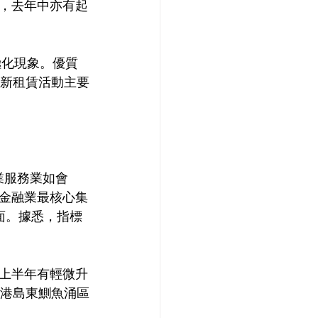
，去年中亦有起
極化現象。優質
。新租賃活動主要
業服務業如會
金融業最核心集
面。據悉，指標
上半年有輕微升
，港島東鰂魚涌區