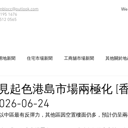
We
nblocc@outlook.com
195 1676
512 0565
用地新聞
住宅市場新聞
工商舖市場新聞
其他關於地
見起色港島市場兩極化 [
26-06-24
以中區最有反彈力，其他區因空置樓面仍多，預計仍呈兩