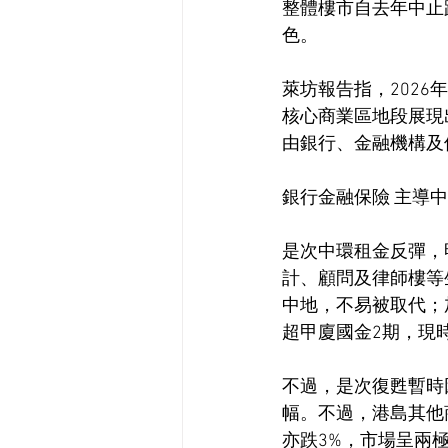
整體樓市自去年中止
色。
萊坊報告指，202
核心商業區地段展現
由銀行、金融機構及
銀行金融保險 主導
是次中環租金反彈，
計、顧問及律師樓等
中地，不易被取代；
超甲廈國金2期，現
不過，是次復甦暫時
幅。不過，港島其他
亦跌3%，市場呈兩