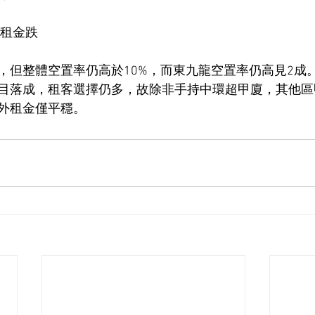
年租金跌
，但整體空置率仍高於10%，而東九龍空置率仍高見2成
目落成，租客選擇仍多，故除非手持中環超甲廈，其他區
外租金僅平穩。