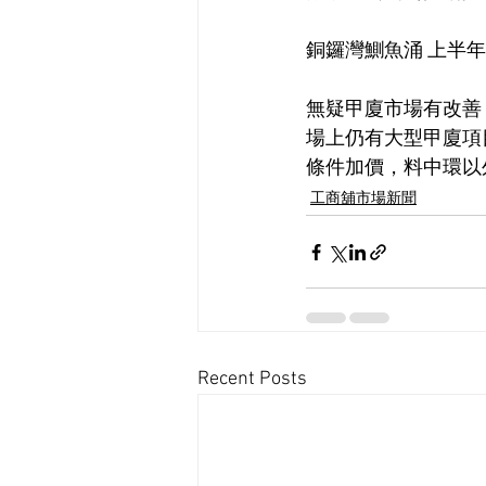
銅鑼灣鰂魚涌 上半
無疑甲廈市場有改善
場上仍有大型甲廈項
條件加價，料中環以
工商舖市場新聞
Recent Posts