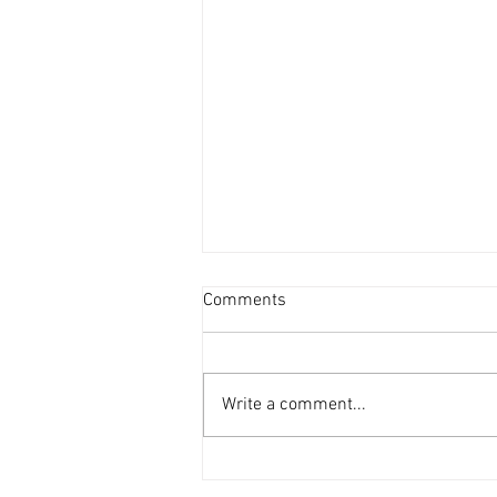
新蒲崗善美工廈低層叫2800萬
Comments
[香港經濟日報] 2026-08-06
受惠於啟德新區變天，新蒲崗在配
套上亦更為便捷，現有業主放售善
Write a comment...
美工業大廈逾4,000平方呎單位，
每呎叫價不足7,000元。 利嘉閣
（工商舖）地產商業部/商舖部及
投資部聯席董事許建方表示，獲業