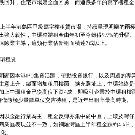
跌回升，住宅市場屬全面回勇，而連跌多年的寫字樓租金
6年上半年港島區甲級寫字樓租賃市場，持續呈現明顯的兩
出強大韌性，中環整體租金由年初至今錄得9.9%的升幅
保險業主導，這類行業佔新租面積達7成以上。
中環租賃
明顯因本港IPO集資活躍，帶動投資銀行，以及周邊的專
生意上升，繼而增加租用樓面。擴充選址上，中環始終是
加上中環租金已從高位下跌4成，即吸引企業於中環租樓
時僅餘極少量散單位交吉待租，是近年出租率最高時期。
因以金融行業為主，租金反彈亦集中於中區，上環及灣仔
商業區表現並不一致，如銅鑼灣區上半年租金跌約4.4%
極化。