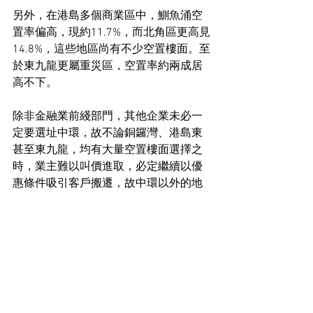
另外，在港島多個商業區中，鰂魚涌空
置率偏高，現約11.7%，而北角區更高見
14.8%，這些地區尚有不少空置樓面。至
於東九龍更屬重災區，空置率約兩成居
高不下。
除非金融業前綫部門，其他企業未必一
定要選址中環，故不論銅鑼灣、港島東
甚至東九龍，均有大量空置樓面選擇之
時，業主難以叫價進取，必定繼續以優
惠條件吸引客戶搬遷，故中環以外的地
區，租金未必可跟隨反彈，個別甚至尚
有下跌情況。
工商舖市場新聞