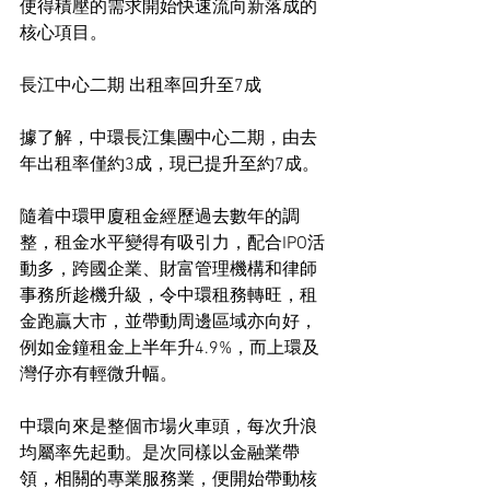
使得積壓的需求開始快速流向新落成的
核心項目。
長江中心二期 出租率回升至7成
據了解，中環長江集團中心二期，由去
年出租率僅約3成，現已提升至約7成。
隨着中環甲廈租金經歷過去數年的調
整，租金水平變得有吸引力，配合IPO活
動多，跨國企業、財富管理機構和律師
事務所趁機升級，令中環租務轉旺，租
金跑贏大市，並帶動周邊區域亦向好，
例如金鐘租金上半年升4.9%，而上環及
灣仔亦有輕微升幅。
中環向來是整個市場火車頭，每次升浪
均屬率先起動。是次同樣以金融業帶
領，相關的專業服務業，便開始帶動核