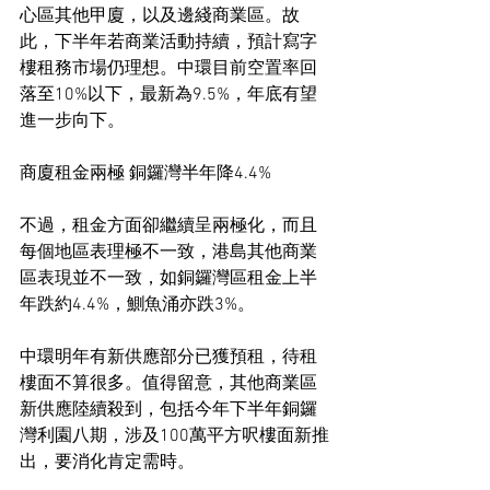
心區其他甲廈，以及邊綫商業區。故
此，下半年若商業活動持續，預計寫字
樓租務市場仍理想。中環目前空置率回
落至10%以下，最新為9.5%，年底有望
進一步向下。
商廈租金兩極 銅鑼灣半年降4.4%
不過，租金方面卻繼續呈兩極化，而且
每個地區表理極不一致，港島其他商業
區表現並不一致，如銅鑼灣區租金上半
年跌約4.4%，鰂魚涌亦跌3%。
中環明年有新供應部分已獲預租，待租
樓面不算很多。值得留意，其他商業區
新供應陸續殺到，包括今年下半年銅鑼
灣利園八期，涉及100萬平方呎樓面新推
出，要消化肯定需時。