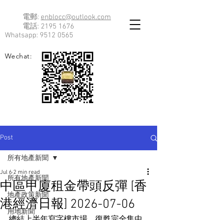
電郵:
enblocc@outlook.com
電話:
2195 1676
Whatsapp:
9512 0565
Wechat:
Post
所有地產新聞
Jul 6
2 min read
所有地產新聞
中區甲廈租金帶頭反彈 [香
地產政策新聞
港經濟日報] 2026-07-06
用地新聞
總結上半年寫字樓市場，復甦完全集中