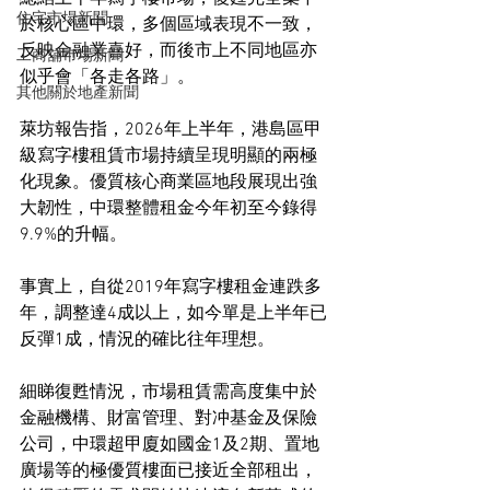
住宅市場新聞
於核心區中環，多個區域表現不一致，
反映金融業喜好，而後市上不同地區亦
工商舖市場新聞
似乎會「各走各路」。
其他關於地產新聞
萊坊報告指，2026年上半年，港島區甲
級寫字樓租賃市場持續呈現明顯的兩極
化現象。優質核心商業區地段展現出強
大韌性，中環整體租金今年初至今錄得
9.9%的升幅。
事實上，自從2019年寫字樓租金連跌多
年，調整達4成以上，如今單是上半年已
反彈1成，情況的確比往年理想。
細睇復甦情況，市場租賃需高度集中於
金融機構、財富管理、對冲基金及保險
公司，中環超甲廈如國金1及2期、置地
廣場等的極優質樓面已接近全部租出，