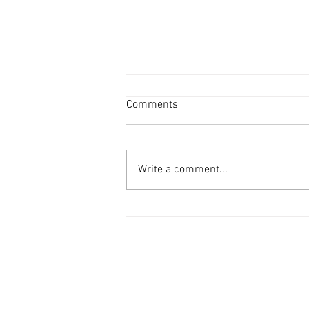
資產重估派Vs防守現金流派
Comments
[香港經濟日報] 2026-08-07
2026年第二季的大額物業投資市
場，正迎來近年少見的「雙軌定
Write a comment...
價」新局。 隨着高息環境逐漸被
市場消化，機構資金與實力買家對
資產的挑剔度顯著提升，但在交投
表現上卻展現出極其清晰的分流：
一邊是具備強勁現金流、營運模式
成熟的學生宿舍；另一邊則是位於
港島核心區、當前回報不高，但呎
價已被打至歷史低位（甚至接近重