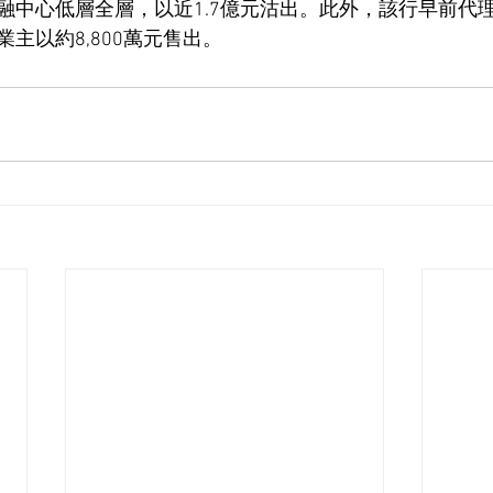
融中心低層全層，以近1.7億元沽出。此外，該行早前代
主以約8,800萬元售出。