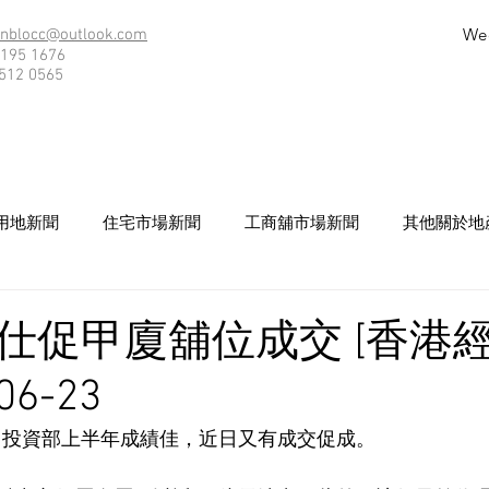
We
nblocc@outlook.com
195 1676
512 0565
用地新聞
住宅市場新聞
工商舖市場新聞
其他關於地
仕促甲廈舖位成交 [香港
06-23
E）投資部上半年成績佳，近日又有成交促成。