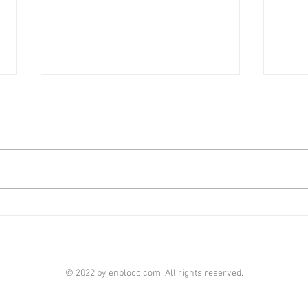
上環全幢酒店放售叫價3.6億
市況
[香港經濟日報] 2026-08-07
[香港
全幢物業買賣旺，而酒店成投資焦
近期
點，上環MOETOWN全幢酒店，以
連環
約3.6億元放售。 世邦魏理仕亞太
本地
區資本市場部酒店及休閒物業副董
大手
事廖韋璣指，獲委託放售上環高陞
成焦
街11至13號MOETOWN，總面積約
灣亨
30,020平方呎，市值約3.6億元，
18
呎價約1.2萬元。 他指，
車場
© 2022 by enblocc.com. All rights reserved.
MOETOWN於2020年落成，樓齡約
億元
6年，共提供45間高規格客房，配
CEN