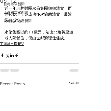
05-12
住宅市場新聞
近一年老牌財團永倫集團頻頻沽貨，而
工商舖市場新聞
世邦魏理仕亦成功多次協助沽貨，最近
又有成交。
其他關於地產新聞
永倫集團以約1.1億元，沽出北角英皇道
老人院舖位，便由世邦魏理仕促成。
工商舖市場新聞
See All
Recent Posts