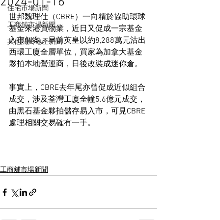
2024-01-16
住宅市場新聞
世邦魏理仕（CBRE）一向精於協助環球
工商舖市場新聞
基金來港買物業，近日又促成一宗基金
入市個案。早前英皇以約8,288萬元沽出
其他關於地產新聞
西環工廈全層單位，買家為加拿大基金
夥拍本地營運商，日後改裝成迷你倉。
事實上，CBRE去年尾亦曾促成近似組合
成交，涉及荃灣工廈全幢5.6億元成交，
由黑石基金夥拍儲存易入市，可見CBRE
處理相關交易確有一手。
工商舖市場新聞