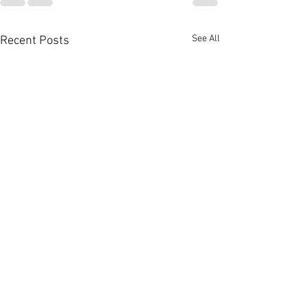
See All
Recent Posts
超市租務增降商舖空置壓
中環蘭桂坊核心段
力 [香港經濟日報] 2026-
萬放售 [香港經濟