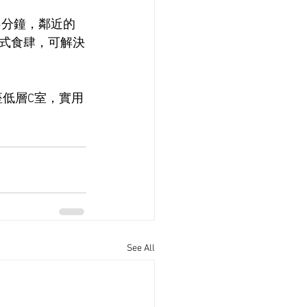
5分鐘，鄰近的
式食肆，可解決
座低層C室，實用
See All