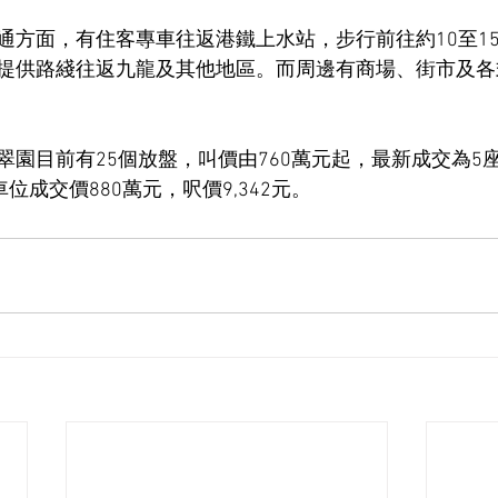
通方面，有住客專車往返港鐵上水站，步行前往約10至1
提供路綫往返九龍及其他地區。而周邊有商場、街市及各
翠園目前有25個放盤，叫價由760萬元起，最新成交為5
位成交價880萬元，呎價9,342元。