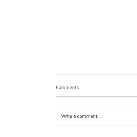
投資者提早收割 [香港經濟日
Comments
報] 2026-08-07
二手住宅市場由今年6月開始步入
整固期，交投急挫，業主持價強硬
Write a comment...
之下，樓價輕微回落，惟市場仍有
短炒成交，莫非投資者看淡後市、
現階段見仍有得賺就先行套現離