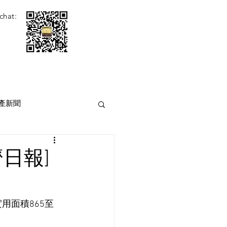
chat:
產新聞
日報]
用面積865至