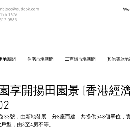
We
nblocc@outlook.com
195 1676
512 0565
用地新聞
住宅市場新聞
工商舖市場新聞
其他關於地
園享開揚田園景 [香港經濟
02
33號，由新地發展，分8座而建，共提供548個單位，實
供大戶型，由3至4房不等。