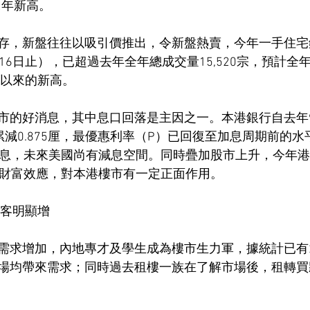
2年新高。
存，新盤往往以吸引價推出，令新盤熱賣，今年一手住宅
1月16日止），已超過去年全年總成交量15,520宗，預計
年以來的新高。
市的好消息，其中息口回落是主因之一。本港銀行自去年
累減0.875厘，最優惠利率（P）已回復至加息周期前的
議息，未來美國尚有減息空間。同時疊加股市上升，今年港
造財富效應，對本港樓市有一定正面作用。
租客明顯增
需求增加，內地專才及學生成為樓市生力軍，據統計已有
場均帶來需求；同時過去租樓一族在了解市場後，租轉買