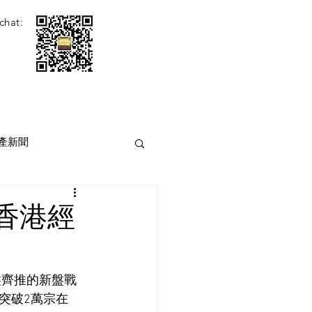
chat:
產新聞
香港經
盤齊推的新盤戰
突破2萬宗在