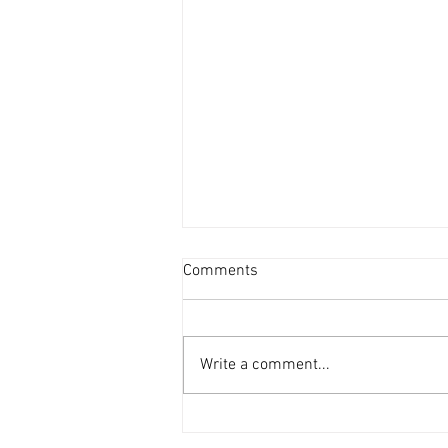
新盤平均面積見回升 [香港經
Comments
濟日報] 2026-08-06
港府正編制首份五年規劃，早前本
報社論就提到房屋部分，五年規劃
Write a comment...
的房屋指標不應只停留於「興建多
少個單位」的數量層面，而應涵蓋
人均居住面積、公營房屋質素標準
等指標。 早前有機構發表報告指