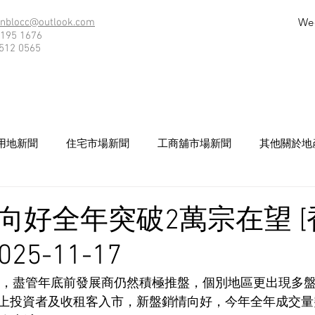
We
nblocc@outlook.com
195 1676
512 0565
用地新聞
住宅市場新聞
工商舖市場新聞
其他關於地
向好全年突破2萬宗在望 [
25-11-17
強勁，盡管年底前發展商仍然積極推盤，個別地區更出現多
上投資者及收租客入市，新盤銷情向好，今年全年成交量