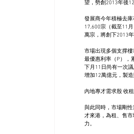
望，勢創2013年後1
發展商今年積極去庫
17,600宗（截至1
萬宗，將創下2013
市場出現多個支撑樓
最優惠利率（P），
下月11日尚有一次
增加12萬億元，製
內地專才需求殷 收
與此同時，市場剛性
才來港，為租、售市
力。