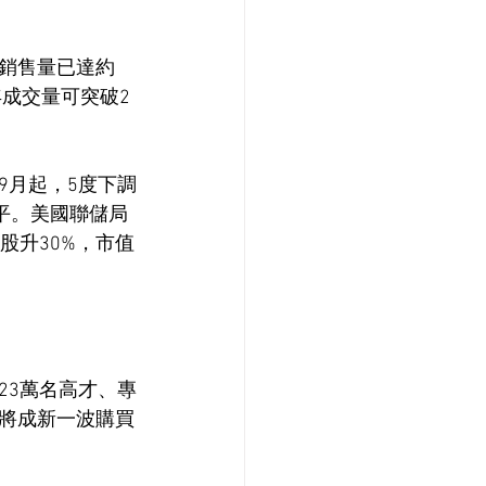
銷售量已達約
全年成交量可突破2
9月起，5度下調
水平。美國聯儲局
股升30%，市值
23萬名高才、專
將成新一波購買