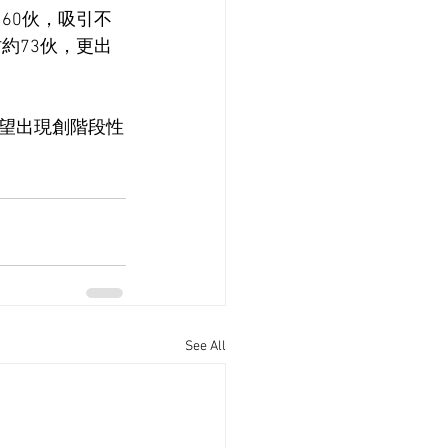
售60伙，吸引不
約73伙，更出
望出現創階段性
See All