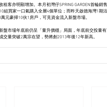
租客亦明顯增加。本月初灣仔SPRING GARDEN首輪銷
10組買家一口氣購入全層4個單位；而昨天啟德海灣1期沽
00萬元豪掃10伙1房戶，可見資金流入新盤市場。
新盤市場年底前仍呈「量升價穩」局面，年底前交投量有
交量突破2萬宗在望，勢將創2013年後12年新高。