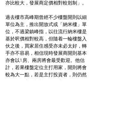
亦比較大，發展商定價相對較剋制」。
過去樓市高峰期曾經不少樓盤開則以細
單位為主，推出開放式或「納米樓」單
位，不過梁鎮峰指，以往流行納米樓是
基於呎價相對較高，但隨着一輪樓盤入
伙之後，買家居住感受亦未必太好，轉
手亦不容易，相信現時發展商開則基本
亦會以1房、兩房將會最受歡迎。他估
計，若果樓盤定位主打用家，開則將會
較為大一點，若是主打投資者，則仍然
細單位為主，相對呎租較高、租金回報
較理想。
住宅市場新聞