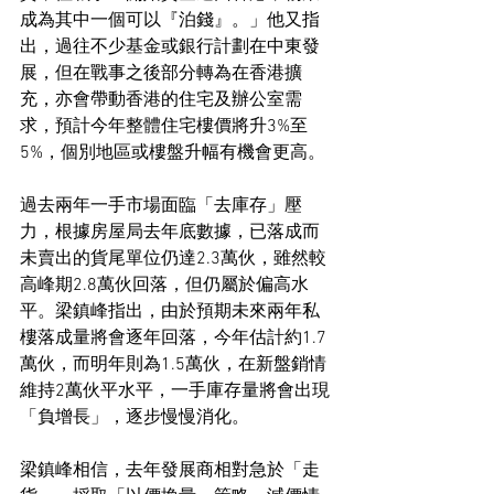
成為其中一個可以『泊錢』。」他又指
出，過往不少基金或銀行計劃在中東發
展，但在戰事之後部分轉為在香港擴
充，亦會帶動香港的住宅及辦公室需
求，預計今年整體住宅樓價將升3%至
5%，個別地區或樓盤升幅有機會更高。
過去兩年一手市場面臨「去庫存」壓
力，根據房屋局去年底數據，已落成而
未賣出的貨尾單位仍達2.3萬伙，雖然較
高峰期2.8萬伙回落，但仍屬於偏高水
平。梁鎮峰指出，由於預期未來兩年私
樓落成量將會逐年回落，今年估計約1.7
萬伙，而明年則為1.5萬伙，在新盤銷情
維持2萬伙平水平，一手庫存量將會出現
「負增長」，逐步慢慢消化。
梁鎮峰相信，去年發展商相對急於「走