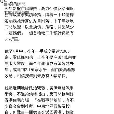
04-20
住宅市場新聞
今年新盤市場熾熱，高力估價及諮詢服
工商舖市場新聞
務高級董事梁鎮峰指，隨着一手銷情穩
定，以及未來供應量回落，下半年發展
其他關於地產新聞
商將改變「以量換價」策略，開盤減少
「震撼價」，但首輪較二手預計仍然有
5%折讓。
截至4月中，今年一手成交量逾7,000
宗，梁鎮峰相信，上半年要突破1萬宗並
無太大難度，而全年銷情亦有望超越去
年，或達到2.1萬宗水平，但由於高基數
效應，相信按年則未必有大幅增長。
雖然近期地緣政治緊張，美伊爆發戰爭
衝突，不過梁鎮峰指出，反而間接利好
香港住宅市場，「在戰事開始前，有不
少資金會到杜拜、中東地區買樓及投
資，但戰事一開始資金返回香港，物業