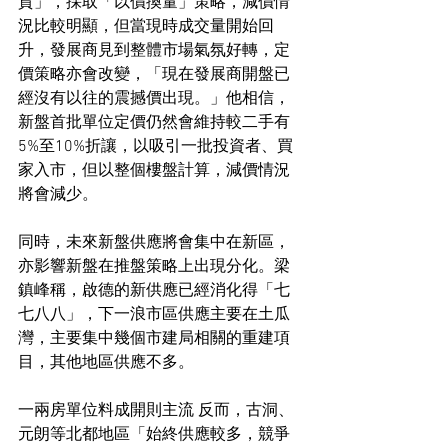
貨」，採取「以價換量」策略，減價情
況比較明顯，但當現時成交量開始回
升，發展商見到整體市場氣氛好轉，定
價策略亦會改變，「現在發展商開盤已
經沒有以往的震撼價出現。」他相信，
新盤首批單位定價仍然會維持較二手有
5%至10%折讓，以吸引一批投資者、買
家入市，但以整個樓盤計算，減價情況
將會減少。
同時，未來新盤供應將會集中在新區，
亦影響新盤在推盤策略上出現分化。梁
鎮峰稱，啟德的新供應已經消化得「七
七八八」，下一浪市區供應主要在土瓜
灣，主要集中幾個市建局相關的重建項
目，其他地區供應不多。
一兩房單位料成開則主流 反而，古洞、
元朗等北都地區「始終供應較多，競爭