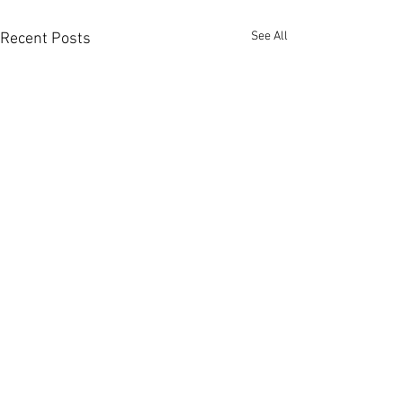
See All
Recent Posts
啟德澐璟4房大宅融合古今
荃灣全‧城滙高層
美學 [香港經濟日報] 2026-
港經濟日報] 2026
08-07