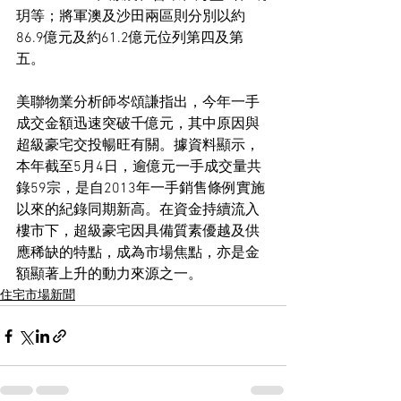
玥等；將軍澳及沙田兩區則分別以約
86.9億元及約61.2億元位列第四及第
五。
美聯物業分析師岑頌謙指出，今年一手
成交金額迅速突破千億元，其中原因與
超級豪宅交投暢旺有關。據資料顯示，
本年截至5月4日，逾億元一手成交量共
錄59宗，是自2013年一手銷售條例實施
以來的紀錄同期新高。在資金持續流入
樓市下，超級豪宅因具備質素優越及供
應稀缺的特點，成為市場焦點，亦是金
額顯著上升的動力來源之一。
住宅市場新聞