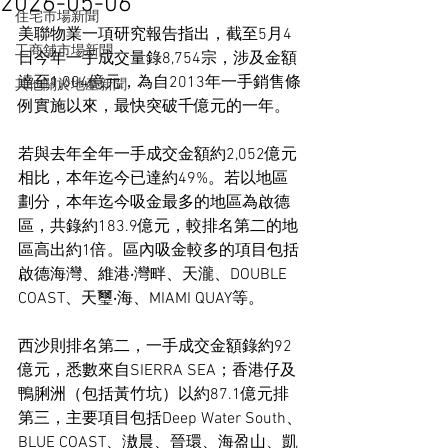
2026-05-06
住宅市場新聞
美聯物業一項研究報告指出，截至5月4
工商舖市場新聞
日今年一手成交量錄8,754宗，涉及金額
達至1,004億元，為自2013年一手銷售條
其他關於地產新聞
例實施以來，最快突破千億元的一年。
若與去年全年一手成交金額約2,052億元
相比，本年迄今已達約49%。若以地區
劃分，本年迄今吸金最多的地區為啟德
區，共錄約183.9億元，較排名第二的地
區高出約1倍。區內吸金較多的項目包括
啟德海灣、維港‧灣畔、天瀧、DOUBLE 
COAST、天璽‧海、MIAMI QUAY等。
西沙則排名第二，一手成交金額錄約92
億元，悉數來自SIERRA SEA；香港仔及
鴨脷洲（包括黃竹坑）以約87.1億元排
第三，主要項目包括Deep Water South、
BLUE COAST、滶晨、晉環、海盈山、凱