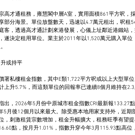
宗高才通租務，雍慧閣中層A室，實用面積861平方呎，採
部分海景。單位放盤數天，迅速以4.7萬元租出，呎租54
庭客，透過高才通計劃來港發展，心儀上址鄰近港鐵站，
遂決定租用單位。業主於2011年以1,520萬元購入單位
報。
月升或持平
署私樓租金指數，其中E類1,722平方呎或以上大型單位
上升5.7%，而這類單位的回報率已連續8個月維持在2.
出，2026年5月份中原城市租金指數CRI最新報133.27
025年5月後12個月以來最大。除受惠本地用家支持外，近
位，刺激租賃宗數增加，租金升幅擴大，租務旺季有望提
16.60點，按月升1.01%，指數升穿今年3月115.93點