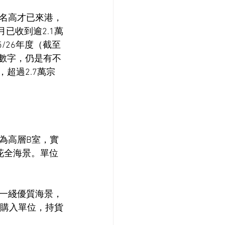
萬名高才已來港，
已收到逾2.1萬
5/26年度（截至
簽數字，仍是有不
超過2.7萬宗
為高層B室，實
花全海景。單位
一綫優質海景，
手購入單位，持貨