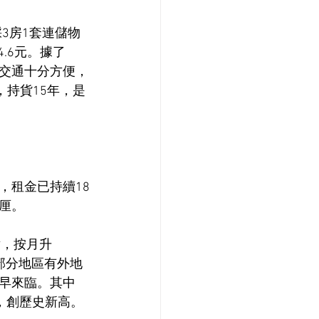
3房1套連儲物
.6元。據了
交通十分方便，
，持貨15年，是
，租金已持續18
3厘。
點，按月升
期部分地區有外地
早來臨。其中
高位，創歷史新高。