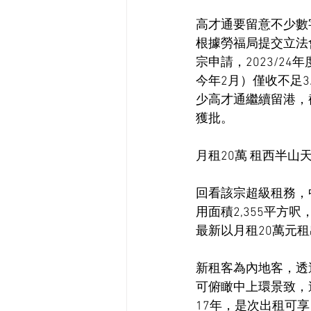
高才通要留意不少數
根據勞福局提交立法會
宗申請，2023/24年
今年2月）僅收不足
少高才通繼續留港，截
獲批。
月租20萬 租西半山天
回看該宗超級租務，
用面積2,355平方
最新以月租20萬元
新租客為內地客，透
可俯瞰中上環景致，遂
17年，是次出租可享