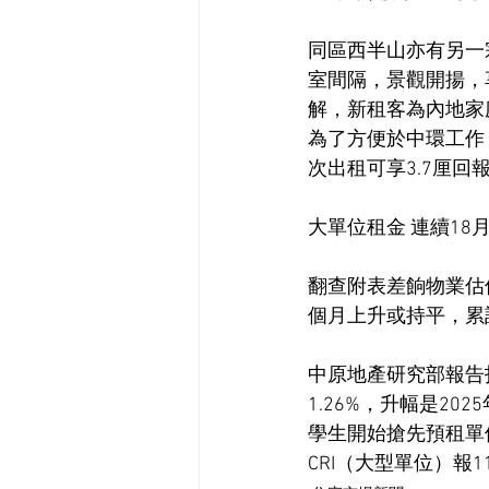
同區西半山亦有另一
室間隔，景觀開揚，享
解，新租客為內地家
為了方便於中環工作，
次出租可享3.7厘回
大單位租金 連續18
翻查附表差餉物業估價
個月上升或持平，累計
中原地產研究部報告指
1.26%，升幅是2
學生開始搶先預租單
CRI（大型單位）報1