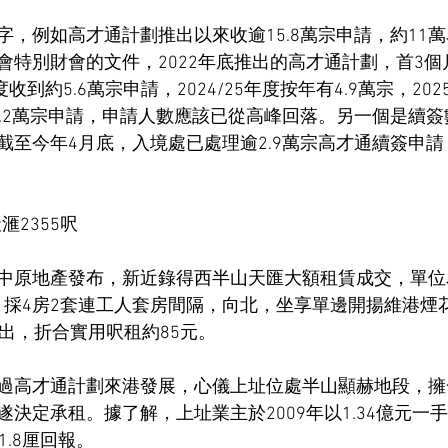
字，例如高才通計劃推出以來收逾15.8萬宗申請，約11
特別財會的文件，2022年底推出的高才通計劃，首3個月
度收到約5.6萬宗申請，2024/25年度按年有4.9萬宗，202
3.2萬宗申請，申請人數應該已從高峰回落。另一個是續
至今年4月底，入境處已處理逾2.9萬宗高才通續簽申請，
滙2355呎
中原地產發布，新近錄得西半山天匯大額租賃成交，單位
呎，採4房2套連工人套房間隔，向北，坐享單邊開揚維港煙
租出，折合實用呎租約85元。
過高才通計劃來港發展，心儀上址位處半山顯赫地段，擁
決定承租。據了解，上址業主於2009年以1.34億元一
1.8厘回報。