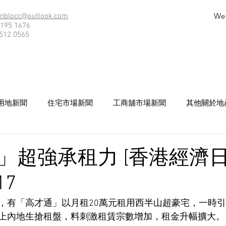
We
nblocc@outlook.com
195 1676
512 0565
用地新聞
住宅市場新聞
工商舖市場新聞
其他關於地
」超強承租力 [香港經濟日
17
，有「高才通」以月租20萬元租用西半山超豪宅，一時
上內地生搶租盤，料刺激租賃宗數增加，租金升幅擴大。