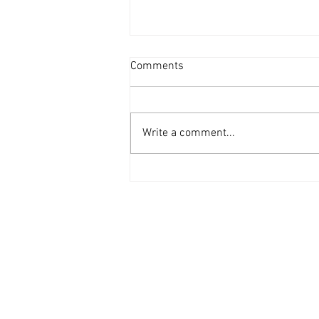
新盤平均面積見回升 [香港經
Comments
濟日報] 2026-08-06
港府正編制首份五年規劃，早前本
報社論就提到房屋部分，五年規劃
Write a comment...
的房屋指標不應只停留於「興建多
少個單位」的數量層面，而應涵蓋
人均居住面積、公營房屋質素標準
等指標。 早前有機構發表報告指
出，香港住宅平均面積過去30年
不升反降，未來經濟學院報告當中
提到，香港平均住戶人數由1995
年約3.6人，下降至2024年約2.6
人。若以同期新落成單位的平均面
積作粗略推算——1995年為543平
方呎，2024年為400