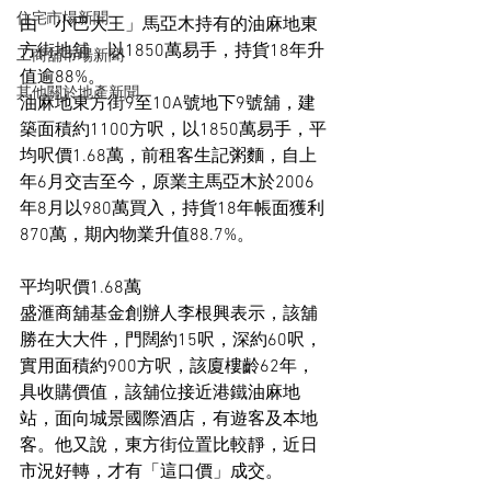
住宅市場新聞
由「小巴大王」馬亞木持有的油麻地東
方街地舖，以1850萬易手，持貨18年升
工商舖市場新聞
值逾88%。
其他關於地產新聞
油麻地東方街9至10A號地下9號舖，建
築面積約1100方呎，以1850萬易手，平
均呎價1.68萬，前租客生記粥麵，自上
年6月交吉至今，原業主馬亞木於2006
年8月以980萬買入，持貨18年帳面獲利
870萬，期內物業升值88.7%。
平均呎價1.68萬
盛滙商舖基金創辦人李根興表示，該舖
勝在大大件，門闊約15呎，深約60呎，
實用面積約900方呎，該廈樓齡62年，
具收購價值，該舖位接近港鐵油麻地
站，面向城景國際酒店，有遊客及本地
客。他又說，東方街位置比較靜，近日
市況好轉，才有「這口價」成交。