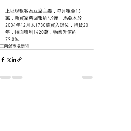
上址現租客為豆腐主義，每月租金13
萬，新買家料回報約4.9厘。馬亞木於
2004年12月以1780萬買入舖位，持貨20
年，帳面獲利1420萬，物業升值約
79.8%。
工商舖市場新聞
See All
Recent Posts