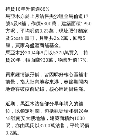
持貨18年升值逾88%
馬亞木亦於上月沽售尖沙咀金馬倫道17
號A及B舖，作價6300萬，建築面積1950
方呎，平均呎價3.23萬，現址肥仔麵家
及Sooshi壽司，月租共26.2萬，回報5
厘，買家為盛滙商舖基金。
馬亞木於2004年9月以5370萬買入，持
貨20年，帳面賺930萬，物業升值17%。
買家鍾情該孖舖，皆因睇好核心區舖市
前景，指大批內地客來港，春節期間內
地遊客破疫前紀錄，核心區周街逼滿。
近期，馬亞木沽售部分早年購入的舖
位，以鎖定利潤，包括觀塘瑞和街28至
48號南安大樓地舖，建築面積約1000
呎，亦由馬氏以3200萬沽售，平均呎價
3.2萬。