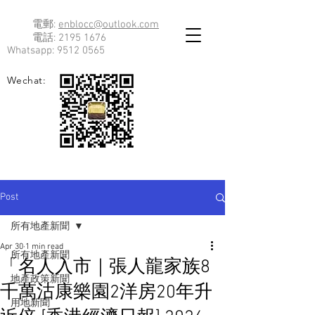
電郵:
enblocc@outlook.com
電話:
2195 1676
Whatsapp:
9512 0565
Wechat:
Post
所有地產新聞
Apr 30
1 min read
所有地產新聞
「名人入市｜張人龍家族8
地產政策新聞
千萬沽康樂園2洋房20年升
用地新聞