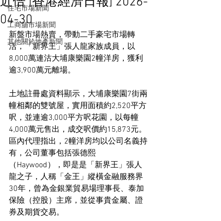
近倍 [香港經濟日報] 2026-
住宅市場新聞
04-30
工商舖市場新聞
新盤市場熱賣，帶動二手豪宅市場轉
其他關於地產新聞
活，「新界王」張人龍家族成員，以
8,000萬連沽大埔康樂園2幢洋房，獲利
逾3,900萬元離場。
土地註冊處資料顯示，大埔康樂園7街兩
幢相鄰的雙號屋，實用面積約2,520平方
呎，並連逾3,000平方呎花園，以每幢
4,000萬元售出，成交呎價約15,873元。
區內代理指出，2幢洋房均以公司名義持
有，公司董事包括張德熙
（Haywood），即是是「新界王」張人
龍之子，人稱「金王」縱橫金融服務界
30年，曾為金銀業貿易場理事長、泰加
保險（控股）主席，並從事貴金屬、證
券及期貨交易。