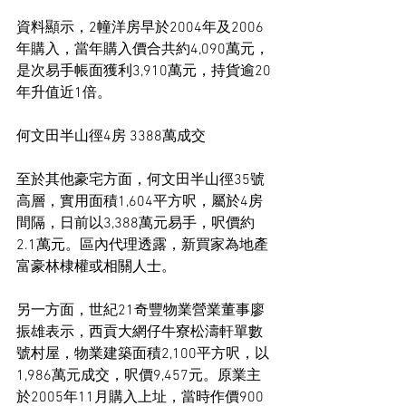
資料顯示，2幢洋房早於2004年及2006
年購入，當年購入價合共約4,090萬元，
是次易手帳面獲利3,910萬元，持貨逾20
年升值近1倍。
何文田半山徑4房 3388萬成交
至於其他豪宅方面，何文田半山徑35號
高層，實用面積1,604平方呎，屬於4房
間隔，日前以3,388萬元易手，呎價約
2.1萬元。區內代理透露，新買家為地產
富豪林棣權或相關人士。
另一方面，世紀21奇豐物業營業董事廖
振雄表示，西貢大網仔牛寮松濤軒單數
號村屋，物業建築面積2,100平方呎，以
1,986萬元成交，呎價9,457元。原業主
於2005年11月購入上址，當時作價900